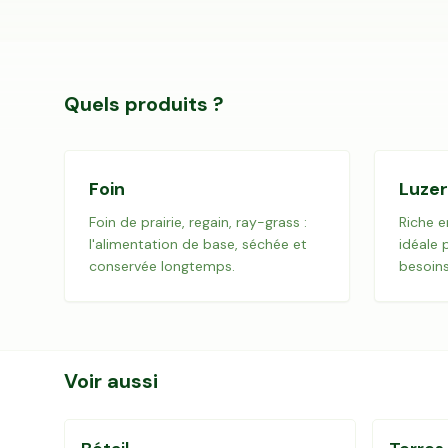
Finistère
,
Bretagne
Prix:
1 200
€
Fourrage et paille - 14480
Calvados
,
Normandie
Quels produits ?
Prix:
€
Page
1
Foin
Luze
Foin de prairie, regain, ray-grass :
Riche e
l'alimentation de base, séchée et
idéale 
conservée longtemps.
besoins
Voir aussi