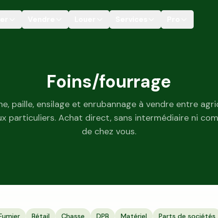
er
Vendre
Louer
Services
Pro
Foins/fourrage
rne, paille, ensilage et enrubannage à vendre entre agri
x particuliers. Achat direct, sans intermédiaire ni co
de chez vous.
Fumier
Bétail
Chasse
DPB
Matériel
Parts de sociétés