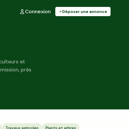
Connexion
Déposer une annonce
culteurs et
mmission, près
Travaux agricoles
Plants et arbres