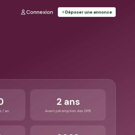
Connexion
Déposer une annonce
0
2 ans
s / an
Avant péremption des DPB