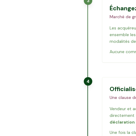
3
Échangez
Marché de gr
Les acquéreu
ensemble les 
modalités de
Aucune commi
4
Officiali
Une clause de
Vendeur et a
directement d
déclaration
Une fois la c