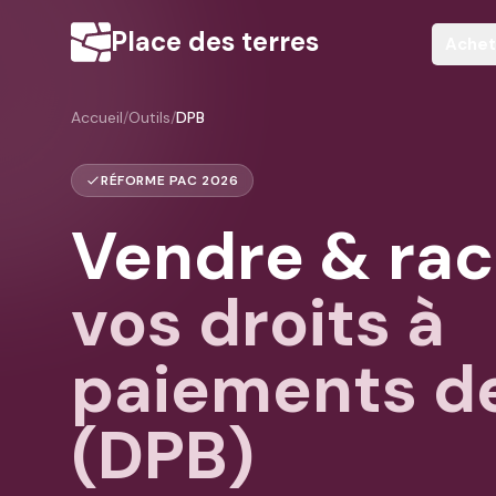
Place des terres
Achet
Accueil
/
Outils
/
DPB
RÉFORME PAC
2026
Vendre & rac
vos droits à
paiements d
(DPB)