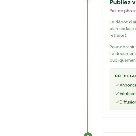
Publiez 
Pas de photo
Le dépôt d'
plan cadastra
retraite).
Pour obtenir
Le document r
publiquemen
CÔTÉ PLA
Annonce
Vérific
Diffusio