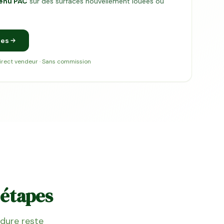
venu PAC
sur des surfaces nouvellement louées ou
les
direct vendeur · Sans commission
 étapes
édure reste