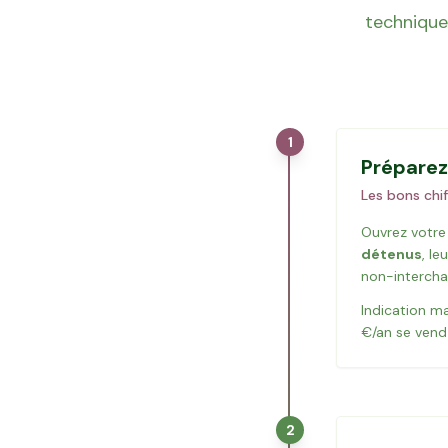
technique
1
Préparez
Les bons chif
Ouvrez votre
détenus
, leu
non-intercha
Indication m
€/an se vend
2