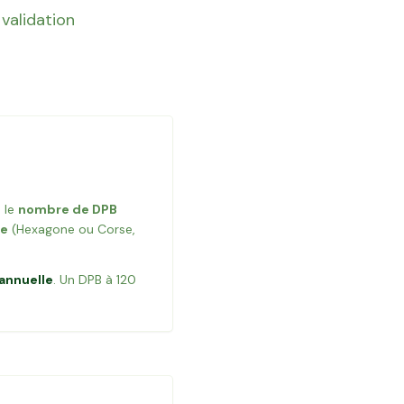
validation
 le
nombre de DPB
re
(Hexagone ou Corse,
 annuelle
. Un DPB à 120