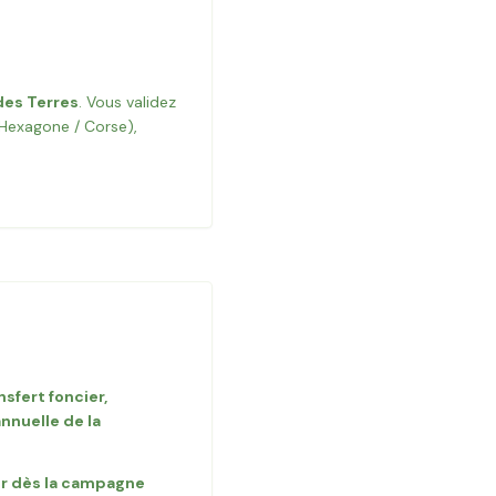
des Terres
. Vous validez
(Hexagone / Corse),
sfert foncier,
annuelle de la
eur dès la campagne