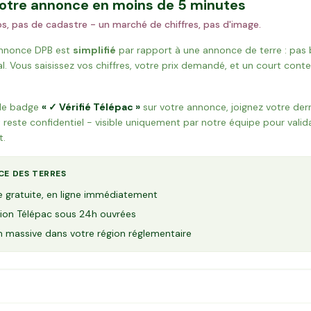
votre annonce en moins de 5 minutes
s, pas de cadastre - un marché de chiffres, pas d'image.
annonce DPB est
simplifié
par rapport à une annonce de terre : pas
l. Vous saisissez vos chiffres, votre prix demandé, et un court contex
 le badge
« ✓ Vérifié Télépac »
sur votre annonce, joignez votre der
este confidentiel - visible uniquement par notre équipe pour valida
t.
CE DES TERRES
 gratuite, en ligne immédiatement
ation Télépac sous 24h ouvrées
n massive dans votre région réglementaire