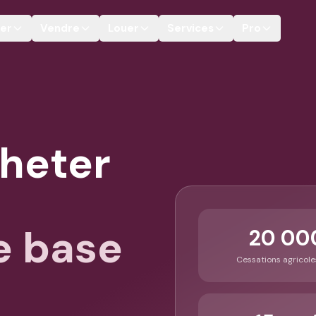
er
Vendre
Louer
Services
Pro
heter
e base
20 00
Cessations agricole