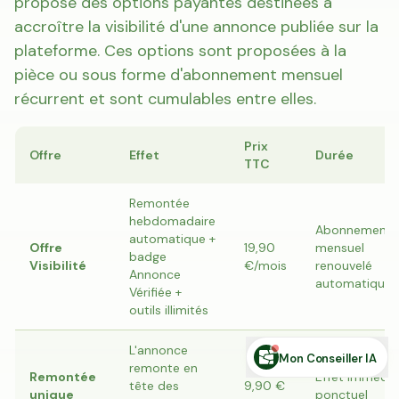
propose des options payantes destinées à
accroître la visibilité d'une annonce publiée sur la
plateforme. Ces options sont proposées à la
pièce ou sous forme d'abonnement mensuel
récurrent et sont cumulables entre elles.
Prix
Offre
Effet
Durée
Estimer ma terre
Estimer une forêt
Comparer des zones
TTC
Demande de financement
Rechercher des annonces
Remontée
hebdomadaire
Abonnement
Posez votre question sur le foncier...
automatique +
Offre
19,90
mensuel
badge
Visibilité
€/mois
renouvelé
Annonce
automatique
Vérifiée +
outils illimités
L'annonce
Mon Conseiller IA
remonte en
Remontée
Effet immédia
tête des
9,90 €
unique
ponctuel