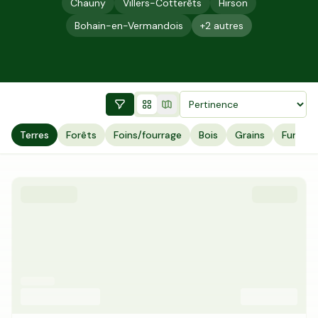
Chauny
Villers-Cotterêts
Hirson
Bohain-en-Vermandois
+
2
autres
Terres
Forêts
Foins/fourrage
Bois
Grains
Fumier