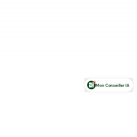
Estimer ma terre
Estimer une forêt
Comparer des zones
Demande de financement
Rechercher des annonces
Posez votre question sur le foncier...
Mon Conseiller IA
Toute l'actu Place des Terres, par mail
Nouvelles annonces et les nouveautés de la plateforme.