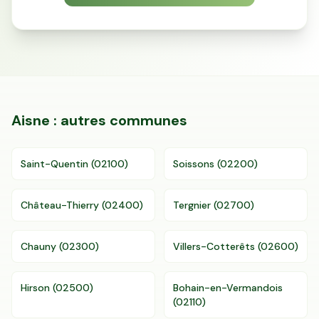
Accès gratuit illimité
Donnees de valeurs foncières officielles
96 departements
Aisne
: autres communes
Saint-Quentin
(
02100
)
Soissons
(
02200
)
Château-Thierry
(
02400
)
Tergnier
(
02700
)
Chauny
(
02300
)
Villers-Cotterêts
(
02600
)
Hirson
(
02500
)
Bohain-en-Vermandois
(
02110
)