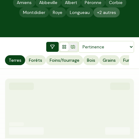
Amiens
Abbeville
Albert
Péronne
Corbie
Montdidier
Roye
Longueau
+
2
autres
Terres
Forêts
Foins/fourrage
Bois
Grains
Fumier