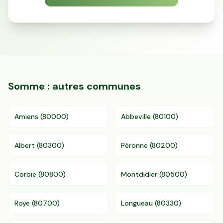
Accès gratuit illimité
Donnees de valeurs foncières officielles
96 departements
Somme
: autres communes
Amiens
(
80000
)
Abbeville
(
80100
)
Albert
(
80300
)
Péronne
(
80200
)
Corbie
(
80800
)
Montdidier
(
80500
)
Roye
(
80700
)
Longueau
(
80330
)