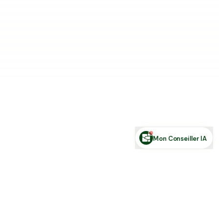
Estimer ma terre
Estimer une forêt
Comparer des zones
Demande de financement
Rechercher des annonces
Posez votre question sur le foncier...
Mon Conseiller IA
Toute l'actu Place des Terres, par mail
Nouvelles annonces et les nouveautés de la plateforme.