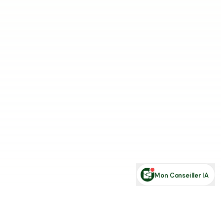
Estimer ma terre
Estimer une forêt
Comparer des zones
Demande de financement
Rechercher des annonces
Posez votre question sur le foncier...
Mon Conseiller IA