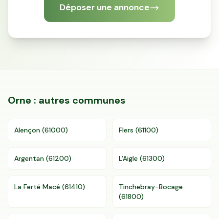
Déposer une annonce
Accès gratuit illimité
Donnees de valeurs foncières officielles
96 departements
Orne
: autres communes
Alençon
(
61000
)
Flers
(
61100
)
Argentan
(
61200
)
L'Aigle
(
61300
)
La Ferté Macé
(
61410
)
Tinchebray-Bocage
(
61800
)