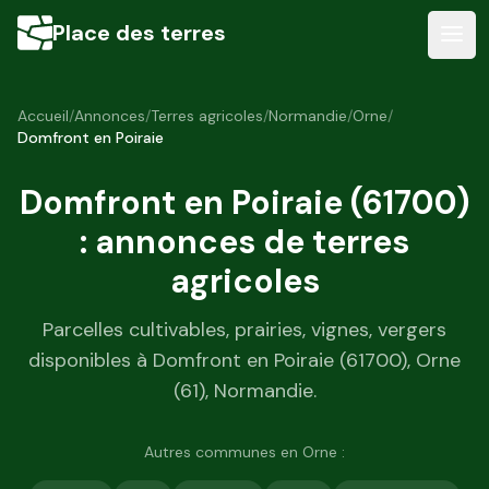
Place des terres
Accueil
/
Annonces
/
Terres agricoles
/
Normandie
/
Orne
/
Domfront en Poiraie
Domfront en Poiraie
(
61700
)
: annonces de terres
agricoles
Parcelles cultivables, prairies, vignes, vergers
disponibles à
Domfront en Poiraie
(
61700
),
Orne
(
61
),
Normandie
.
Autres communes en
Orne
: