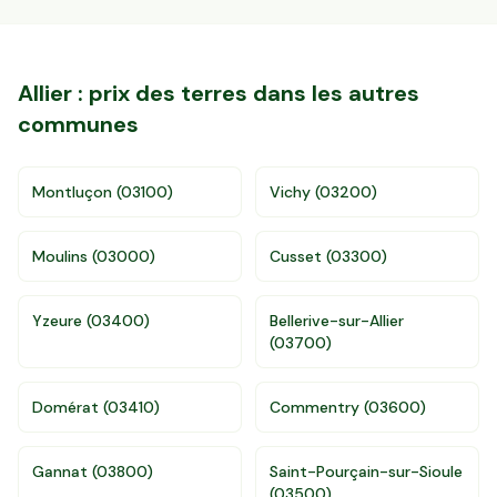
Allier
: prix des terres dans les autres
communes
Montluçon
(
03100
)
Vichy
(
03200
)
Moulins
(
03000
)
Cusset
(
03300
)
Yzeure
(
03400
)
Bellerive-sur-Allier
(
03700
)
Domérat
(
03410
)
Commentry
(
03600
)
Accès gratuit illimité
Donnees de valeurs foncières officielles
Gannat
(
03800
)
Saint-Pourçain-sur-Sioule
(
03500
)
96 departements