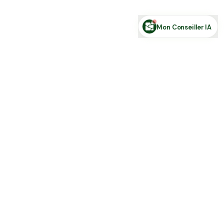
Posez votre question sur le foncier...
Mon Conseiller IA
Toute l'actu Place des Terres, par mail
Nouvelles annonces et les nouveautés de la plateforme.
S'inscrire
J'accepte de recevoir la newsletter et la
Politique de Confidentialité
.
Place des terres