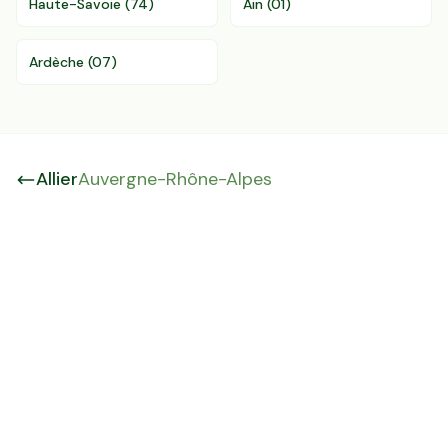
Haute-Savoie
(
74
)
Ain
(
01
)
Ardèche
(
07
)
Allier
Auvergne-Rhône-Alpes