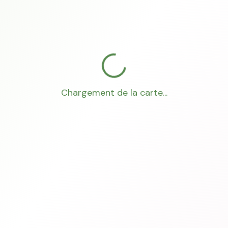
Chargement de la carte...
Mon Conseiller Foncier
·