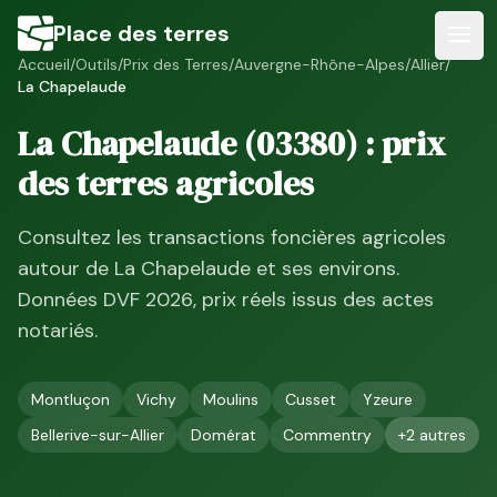
Place des terres
Accueil
/
Outils
/
Prix des Terres
/
Auvergne-Rhône-Alpes
/
Allier
/
La Chapelaude
La Chapelaude
(
03380
) : prix
des terres agricoles
Consultez les transactions foncières agricoles
autour de
La Chapelaude
et ses environs.
Données DVF
2026
, prix réels issus des actes
notariés.
Montluçon
Vichy
Moulins
Cusset
Yzeure
Bellerive-sur-Allier
Domérat
Commentry
+
2
autres