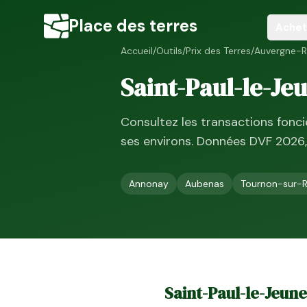
Place des terres
Achet
Accueil
/
Outils
/
Prix des Terres
/
Auvergne-R
Saint-Paul-le-Je
Consultez les transactions fonc
ses environs. Données DVF
2026
Annonay
Aubenas
Tournon-sur-
Saint-Paul-le-Jeune