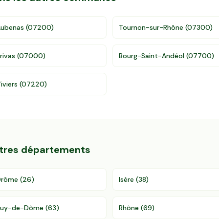
Aubenas
(
07200
)
Tournon-sur-Rhône
(
07300
)
rivas
(
07000
)
Bourg-Saint-Andéol
(
07700
)
iviers
(
07220
)
utres départements
Drôme
(
26
)
Isère
(
38
)
Puy-de-Dôme
(
63
)
Rhône
(
69
)