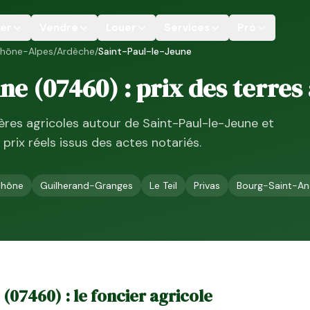
er
Vendre
Louer
Services
Pro
hône-Alpes
/
Ardèche
/
Saint-Paul-le-Jeune
une
(
07460
) : prix des terres
ières agricoles autour de
Saint-Paul-le-Jeune
et
, prix réels issus des actes notariés.
Rhône
Guilherand-Granges
Le Teil
Privas
Bourg-Saint-An
(
07460
) : le foncier agricole