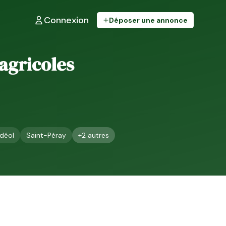
Connexion
Déposer une annonce
 agricoles
déol
Saint-Péray
+
2
autres