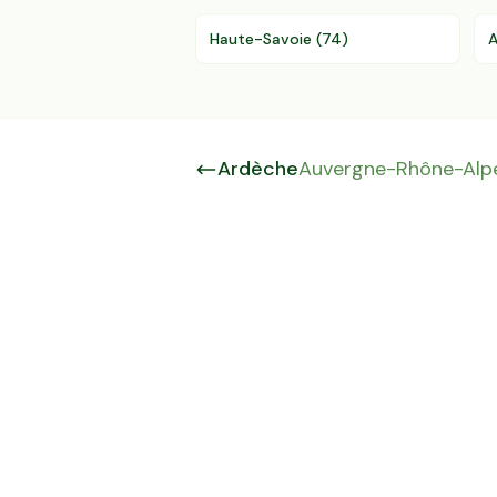
Haute-Savoie
(
74
)
A
Ardèche
Auvergne-Rhône-Alp