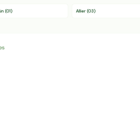
in
(
01
)
Allier
(
03
)
es