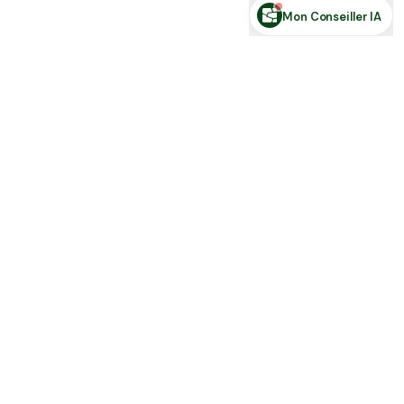
Mon Conseiller IA
Toute l'actu Place des Terres, par mail
Nouvelles annonces et les nouveautés de la plateforme.
S'inscrire
J'accepte de recevoir la newsletter et la
Politique de Confidentialité
.
Place des terres
Achetez, vendez et louez en direct : terres agricoles, forêts,
parts… et stock de ferme, sans intermédiaire.