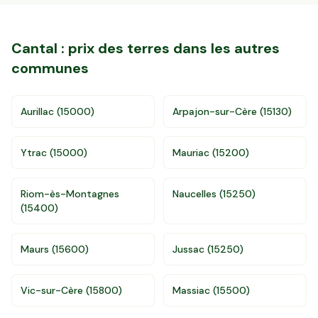
Cantal
: prix des terres dans les autres
communes
Aurillac
(
15000
)
Arpajon-sur-Cère
(
15130
)
Ytrac
(
15000
)
Mauriac
(
15200
)
Riom-ès-Montagnes
Naucelles
(
15250
)
(
15400
)
Maurs
(
15600
)
Jussac
(
15250
)
Accès gratuit illimité
Donnees de valeurs foncières officielles
Vic-sur-Cère
(
15800
)
Massiac
(
15500
)
96 departements