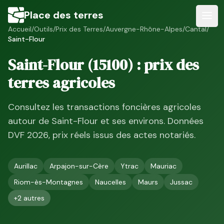
Place des terres
Accueil
/
Outils
/
Prix des Terres
/
Auvergne-Rhône-Alpes
/
Cantal
/
Saint-Flour
Saint-Flour
(
15100
) : prix des
terres agricoles
Consultez les transactions foncières agricoles
autour de
Saint-Flour
et ses environs. Données
DVF
2026
, prix réels issus des actes notariés.
Aurillac
Arpajon-sur-Cère
Ytrac
Mauriac
Riom-ès-Montagnes
Naucelles
Maurs
Jussac
+
2
autres