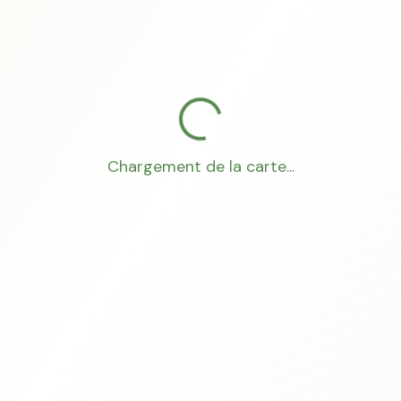
Chargement de la carte...
Mon Conseiller Foncier
·