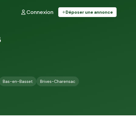
Connexion
Déposer une annonce
s
Bas-en-Basset
Brives-Charensac