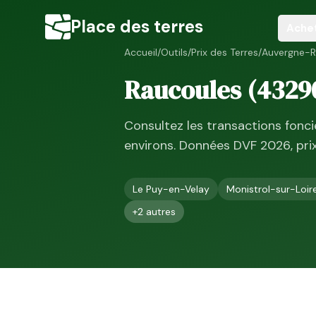
Place des terres
Ache
Accueil
/
Outils
/
Prix des Terres
/
Auvergne-R
Raucoules
(
4329
Consultez les transactions fonc
environs. Données DVF
2026
, pr
Le Puy-en-Velay
Monistrol-sur-Loir
+
2
autres