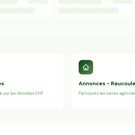
es
Annonces -
Raucoul
é sur les données DVF
Parcourez les terres agricol