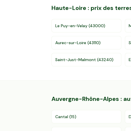
Haute-Loire
: prix des terr
Le Puy-en-Velay
(
43000
)
M
Aurec-sur-Loire
(
43110
)
S
Saint-Just-Malmont
(
43240
)
E
Auvergne-Rhône-Alpes
: a
Cantal
(
15
)