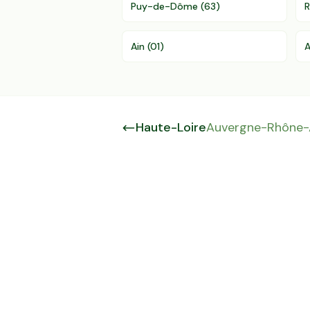
Puy-de-Dôme
(
63
)
Ain
(
01
)
A
Haute-Loire
Auvergne-Rhône-