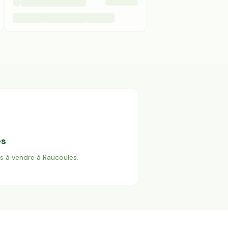
es
es à vendre à
Raucoules
.