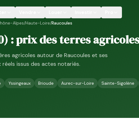
ter
Vendre
Louer
Investir
Pro
hône-Alpes
/
Haute-Loire
/
Raucoules
0
) : prix des terres agricole
ières agricoles autour de
Raucoules
et ses
ix réels issus des actes notariés.
e
Yssingeaux
Brioude
Aurec-sur-Loire
Sainte-Sigolène