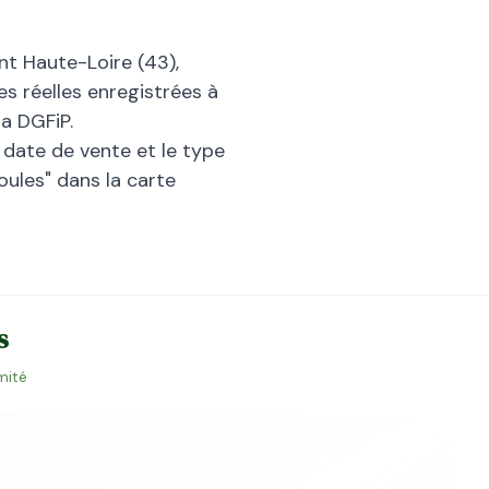
ent
Haute-Loire
(
43
),
s réelles enregistrées à
a DGFiP.
la date de vente et le type
oules
" dans la carte
s
mité