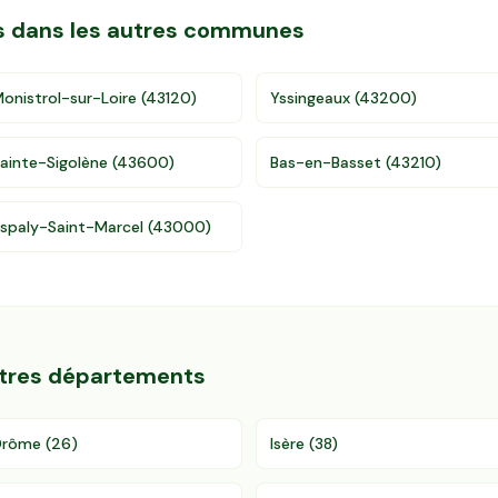
es dans les autres communes
onistrol-sur-Loire
(
43120
)
Yssingeaux
(
43200
)
ainte-Sigolène
(
43600
)
Bas-en-Basset
(
43210
)
spaly-Saint-Marcel
(
43000
)
utres départements
Drôme
(
26
)
Isère
(
38
)