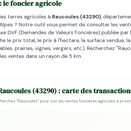
 : le foncier agricole
des terres agricoles à
Raucoules
(
43290
)
, départem
Alpes
? Notre outil vous permet de consulter les vente
base DVF (Demandes de Valeurs Foncières) publiée par l
 le prix total, le prix à l'hectare, la surface vendue, 
bles, prairies, vignes, vergers, etc.). Recherchez "
Rauc
 les ventes dans un rayon de 5 km.
Raucoules
(
43290
) : carte des transaction
herchez "
Raucoules
" pour voir les ventes foncières agricoles à proxi