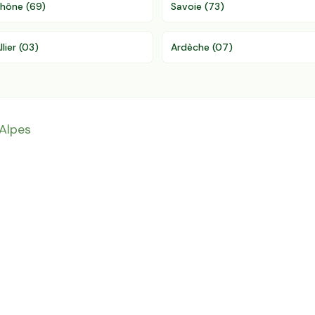
Rhône
(
69
)
Savoie
(
73
)
llier
(
03
)
Ardèche
(
07
)
Alpes