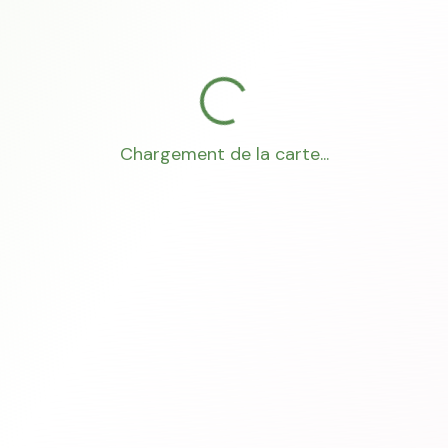
Chargement de la carte...
Mon Conseiller Foncier
·