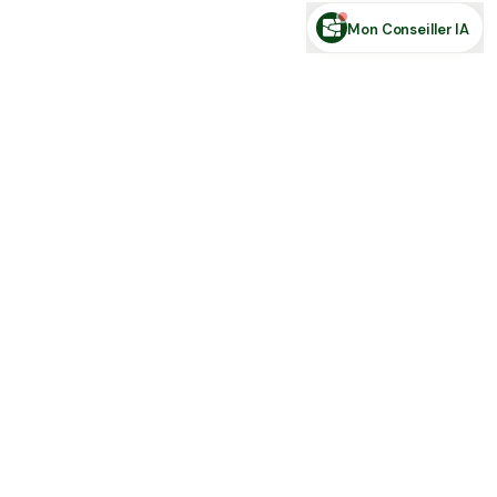
Mon Conseiller IA
Toute l'actu Place des Terres, par mail
Nouvelles annonces et les nouveautés de la plateforme.
S'inscrire
J'accepte de recevoir la newsletter et la
Politique de Confidentialité
.
Place des terres
Achetez, vendez et louez en direct : terres agricoles, forêts,