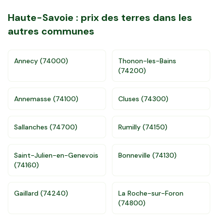
Haute-Savoie
: prix des terres dans les
autres communes
Annecy
(
74000
)
Thonon-les-Bains
(
74200
)
Annemasse
(
74100
)
Cluses
(
74300
)
Sallanches
(
74700
)
Rumilly
(
74150
)
Saint-Julien-en-Genevois
Bonneville
(
74130
)
(
74160
)
Gaillard
(
74240
)
La Roche-sur-Foron
Accès gratuit illimité
Donnees de valeurs foncières officielles
(
74800
)
96 departements