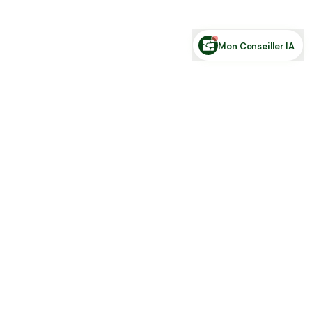
Posez votre question sur le foncier...
Mon Conseiller IA
Toute l'actu Place des Terres, par mail
Nouvelles annonces et les nouveautés de la plateforme.
S'inscrire
J'accepte de recevoir la newsletter et la
Politique de Confidentialité
.
Place des terres