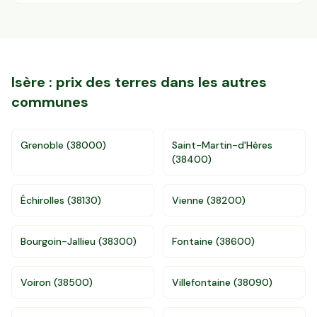
Isère
: prix des terres dans les autres
communes
Grenoble
(
38000
)
Saint-Martin-d'Hères
(
38400
)
Échirolles
(
38130
)
Vienne
(
38200
)
Bourgoin-Jallieu
(
38300
)
Fontaine
(
38600
)
Voiron
(
38500
)
Villefontaine
(
38090
)
Accès gratuit illimité
Donnees de valeurs foncières officielles