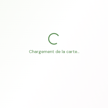
Chargement de la carte...
Mon Conseiller Foncier
·