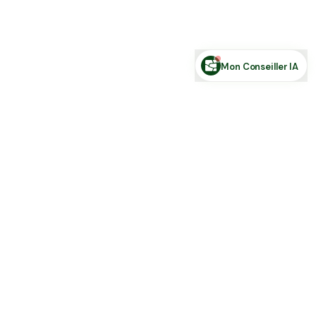
Posez votre question sur le foncier...
Mon Conseiller IA
Toute l'actu Place des Terres, par mail
Nouvelles annonces et les nouveautés de la plateforme.
S'inscrire
J'accepte de recevoir la newsletter et la
Politique de Confidentialité
.