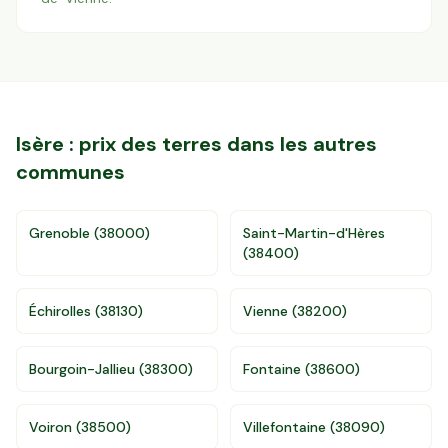
Isère
: prix des terres dans les autres
communes
Grenoble
(
38000
)
Saint-Martin-d'Hères
(
38400
)
Échirolles
(
38130
)
Vienne
(
38200
)
Bourgoin-Jallieu
(
38300
)
Fontaine
(
38600
)
Voiron
(
38500
)
Villefontaine
(
38090
)
Accès gratuit illimité
Donnees de valeurs foncières officielles