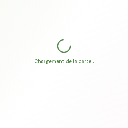
Chargement de la carte...
Mon Conseiller Foncier
·