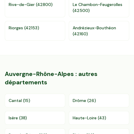
Rive-de-Gier
(
42800
)
Le Chambon-Feugerolles
(
42500
)
Accès gratuit illimité
Donnees de valeurs foncières officielles
96 departements
Riorges
(
42153
)
Andrézieux-Bouthéon
(
42160
)
Auvergne-Rhône-Alpes
: autres
départements
Cantal
(
15
)
Drôme
(
26
)
Isère
(
38
)
Haute-Loire
(
43
)