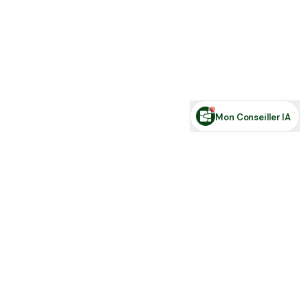
Estimer ma terre
Estimer une forêt
Comparer des zones
Demande de financement
Rechercher des annonces
Posez votre question sur le foncier...
Mon Conseiller IA
Toute l'actu Place des Terres, par mail
Nouvelles annonces et les nouveautés de la plateforme.
S'inscrire
J'accepte de recevoir la newsletter et la
Politique de Confidentialité
.