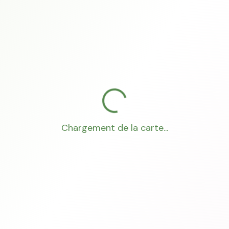
Chargement de la carte...
Mon Conseiller Foncier
·