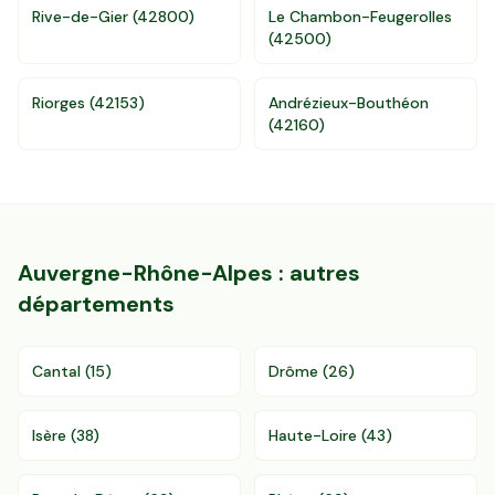
Rive-de-Gier
(
42800
)
Le Chambon-Feugerolles
(
42500
)
Accès gratuit illimité
Donnees de valeurs foncières officielles
96 departements
Riorges
(
42153
)
Andrézieux-Bouthéon
(
42160
)
Auvergne-Rhône-Alpes
: autres
départements
Cantal
(
15
)
Drôme
(
26
)
Isère
(
38
)
Haute-Loire
(
43
)