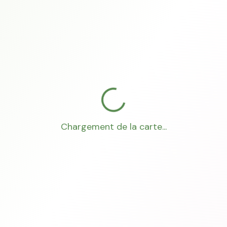
Chargement de la carte...
Mon Conseiller Foncier
·