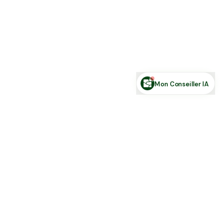
Estimer ma terre
Estimer une forêt
Comparer des zones
Demande de financement
Rechercher des annonces
Posez votre question sur le foncier...
Mon Conseiller IA
Toute l'actu Place des Terres, par mail
Nouvelles annonces et les nouveautés de la plateforme.
S'inscrire
J'accepte de recevoir la newsletter et la
Politique de Confidentialité
.