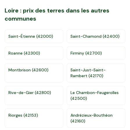
Loire
: prix des terres dans les autres
communes
Saint-Étienne
(
42000
)
Saint-Chamond
(
42400
)
Roanne
(
42300
)
Firminy
(
42700
)
Montbrison
(
42600
)
Saint-Just-Saint-
Rambert
(
42170
)
Rive-de-Gier
(
42800
)
Le Chambon-Feugerolles
(
42500
)
Riorges
(
42153
)
Andrézieux-Bouthéon
Accès gratuit illimité
Donnees de valeurs foncières officielles
(
42160
)
96 departements