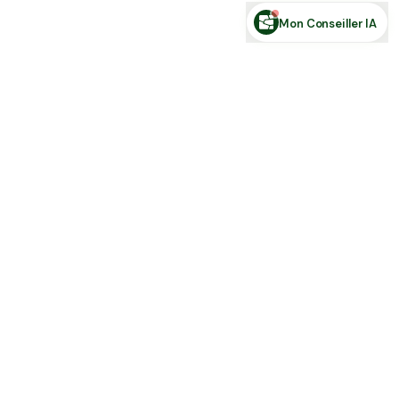
Mon Conseiller IA
Toute l'actu Place des Terres, par mail
Nouvelles annonces et les nouveautés de la plateforme.
S'inscrire
J'accepte de recevoir la newsletter et la
Politique de Confidentialité
.
Place des terres
Achetez, vendez et louez en direct : terres agricoles, forêts,