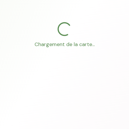
Chargement de la carte...
Mon Conseiller Foncier
·