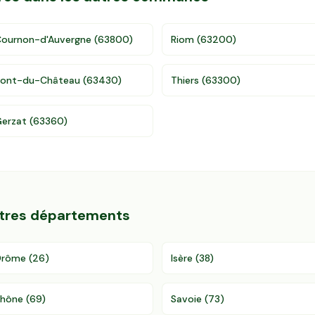
ournon-d'Auvergne
(
63800
)
Riom
(
63200
)
Pont-du-Château
(
63430
)
Thiers
(
63300
)
erzat
(
63360
)
utres départements
Drôme
(
26
)
Isère
(
38
)
Rhône
(
69
)
Savoie
(
73
)