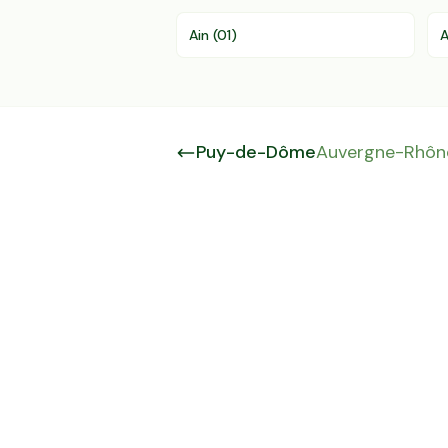
Ain
(
01
)
A
Puy-de-Dôme
Auvergne-Rhôn