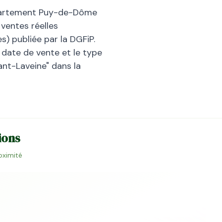
partement
Puy-de-Dôme
ventes réelles
) publiée par la DGFiP.
la date de vente et le type
ant-Laveine
" dans la
ions
roximité