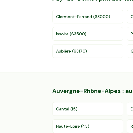
Clermont-Ferrand
(
63000
)
C
Issoire
(
63500
)
Aubière
(
63170
)
G
Auvergne-Rhône-Alpes
: a
Cantal
(
15
)
Haute-Loire
(
43
)