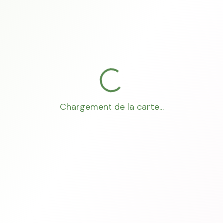
Chargement de la carte...
Mon Conseiller Foncier
·