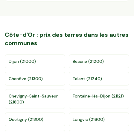
Côte-d'Or
: prix des terres dans les autres
communes
Dijon
(
21000
)
Beaune
(
21200
)
Chenôve
(
21300
)
Talant
(
21240
)
Chevigny-Saint-Sauveur
Fontaine-lès-Dijon
(
21121
)
(
21800
)
Accès gratuit illimité
Donnees de valeurs foncières officielles
96 departements
Quetigny
(
21800
)
Longvic
(
21600
)