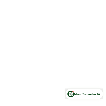
Estimer ma terre
Estimer une forêt
Comparer des zones
Demande de financement
Rechercher des annonces
Posez votre question sur le foncier...
Mon Conseiller IA