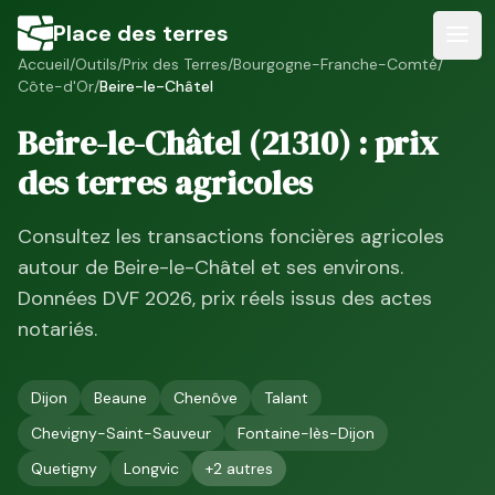
Place des terres
Accueil
/
Outils
/
Prix des Terres
/
Bourgogne-Franche-Comté
/
Côte-d'Or
/
Beire-le-Châtel
Beire-le-Châtel
(
21310
) : prix
des terres agricoles
Consultez les transactions foncières agricoles
autour de
Beire-le-Châtel
et ses environs.
Données DVF
2026
, prix réels issus des actes
notariés.
Dijon
Beaune
Chenôve
Talant
Chevigny-Saint-Sauveur
Fontaine-lès-Dijon
Quetigny
Longvic
+
2
autres