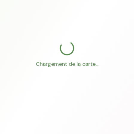
Chargement de la carte...
Mon Conseiller Foncier
·