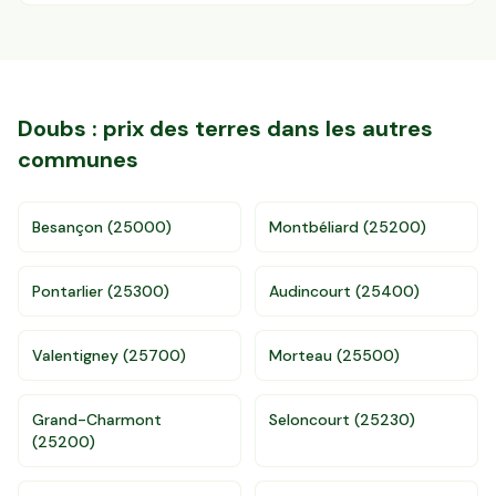
Doubs
: prix des terres dans les autres
communes
Besançon
(
25000
)
Montbéliard
(
25200
)
Pontarlier
(
25300
)
Audincourt
(
25400
)
Valentigney
(
25700
)
Morteau
(
25500
)
Accès gratuit illimité
Donnees de valeurs foncières officielles
96 departements
Grand-Charmont
Seloncourt
(
25230
)
(
25200
)