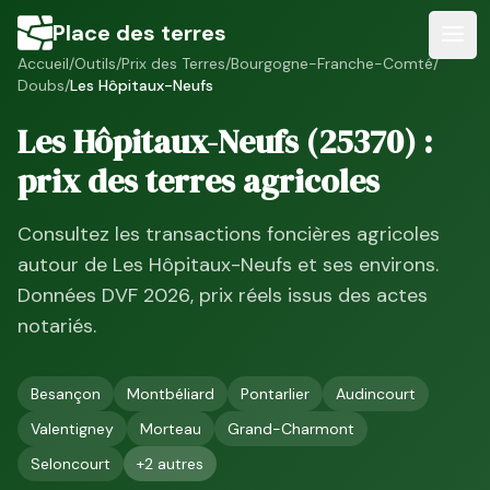
Place des terres
Accueil
/
Outils
/
Prix des Terres
/
Bourgogne-Franche-Comté
/
Doubs
/
Les Hôpitaux-Neufs
Les Hôpitaux-Neufs
(
25370
) :
prix des terres agricoles
Consultez les transactions foncières agricoles
autour de
Les Hôpitaux-Neufs
et ses environs.
Données DVF
2026
, prix réels issus des actes
notariés.
Besançon
Montbéliard
Pontarlier
Audincourt
Valentigney
Morteau
Grand-Charmont
Seloncourt
+
2
autres