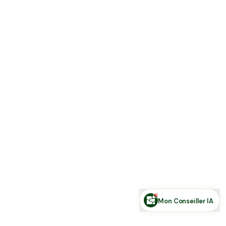
Estimer ma terre
Estimer une forêt
Comparer des zones
Demande de financement
Rechercher des annonces
Posez votre question sur le foncier...
Mon Conseiller IA