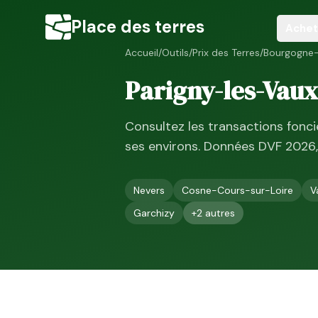
Place des terres
Achet
Accueil
/
Outils
/
Prix des Terres
/
Bourgogne
Parigny-les-Vaux
Consultez les transactions fonc
ses environs. Données DVF
2026
Nevers
Cosne-Cours-sur-Loire
V
Garchizy
+
2
autres