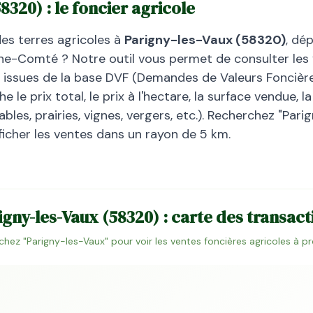
58320
) : le foncier agricole
des terres agricoles à
Parigny-les-Vaux
(
58320
)
, dé
che-Comté
? Notre outil vous permet de consulter les 
, issues de la base DVF (Demandes de Valeurs Foncières
 le prix total, le prix à l'hectare, la surface vendue, 
bles, prairies, vignes, vergers, etc.). Recherchez "
Pari
ficher les ventes dans un rayon de 5 km.
igny-les-Vaux
(
58320
) : carte des transact
chez "
Parigny-les-Vaux
" pour voir les ventes foncières agricoles à p