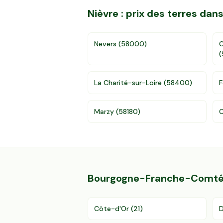
Nièvre
: prix des terres da
Nevers
(
58000
)
C
(
La Charité-sur-Loire
(
58400
)
F
Marzy
(
58180
)
Bourgogne-Franche-Comt
Côte-d'Or
(
21
)