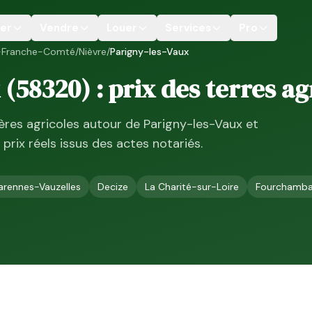
er
Vendre
Louer
Services
Pro
-Franche-Comté
/
Nièvre
/
Parigny-les-Vaux
(
58320
) : prix des terres a
ières agricoles autour de
Parigny-les-Vaux
et
, prix réels issus des actes notariés.
arennes-Vauzelles
Decize
La Charité-sur-Loire
Fourchamba