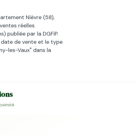
partement
Nièvre
(
58
),
ventes réelles
) publiée par la DGFiP.
la date de vente et le type
gny-les-Vaux
" dans la
ions
roximité