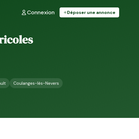
Connexion
Déposer une annonce
gricoles
ult
Coulanges-lès-Nevers