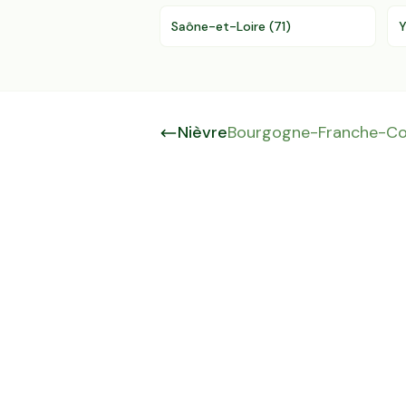
Saône-et-Loire
(
71
)
Nièvre
Bourgogne-Franche-C