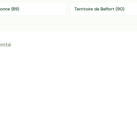
Yonne
(
89
)
Territoire de Belfort
(
90
)
omté