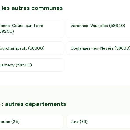
ns les autres communes
osne-Cours-sur-Loire
Varennes-Vauzelles
(
58640
)
58200
)
ourchambault
(
58600
)
Coulanges-lès-Nevers
(
58660
Clamecy
(
58500
)
é
: autres départements
Doubs
(
25
)
Jura
(
39
)