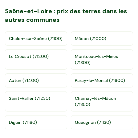
Saône-et-Loire
: prix des terres dans les
autres communes
Chalon-sur-Saône
(
71100
)
Mâcon
(
71000
)
Le Creusot
(
71200
)
Montceau-les-Mines
(
71300
)
Autun
(
71400
)
Paray-le-Monial
(
71600
)
Accès gratuit illimité
Donnees de valeurs foncières officielles
Saint-Vallier
(
71230
)
Charnay-lès-Mâcon
(
71850
)
96 departements
Digoin
(
71160
)
Gueugnon
(
71130
)