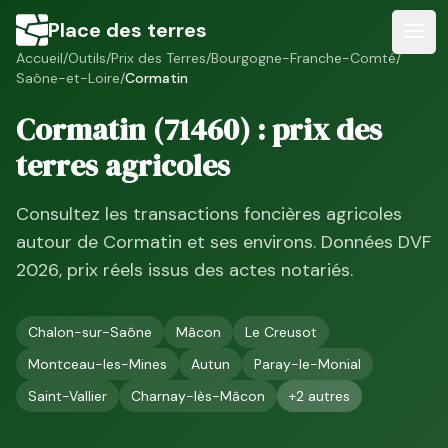
Place des terres
Accueil
/
Outils
/
Prix des Terres
/
Bourgogne-Franche-Comté
/
Saône-et-Loire
/
Cormatin
Cormatin
(
71460
) : prix des
terres agricoles
Consultez les transactions foncières agricoles
autour de
Cormatin
et ses environs. Données DVF
2026
, prix réels issus des actes notariés.
Chalon-sur-Saône
Mâcon
Le Creusot
Montceau-les-Mines
Autun
Paray-le-Monial
Saint-Vallier
Charnay-lès-Mâcon
+
2
autres