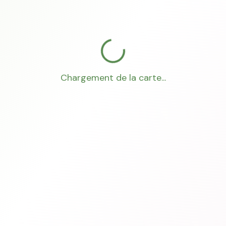
Chargement de la carte...
Mon Conseiller Foncier
·