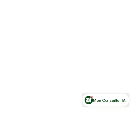
Estimer ma terre
Estimer une forêt
Comparer des zones
Demande de financement
Rechercher des annonces
Posez votre question sur le foncier...
Mon Conseiller IA
Toute l'actu Place des Terres, par mail