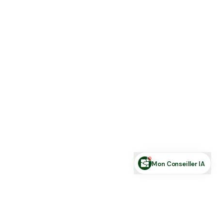
Estimer ma terre
Estimer une forêt
Comparer des zones
Demande de financement
Rechercher des annonces
Posez votre question sur le foncier...
Mon Conseiller IA
Toute l'actu Place des Terres, par mail