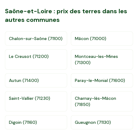
Saône-et-Loire
: prix des terres dans les
autres communes
Chalon-sur-Saône
(
71100
)
Mâcon
(
71000
)
Le Creusot
(
71200
)
Montceau-les-Mines
(
71300
)
Autun
(
71400
)
Paray-le-Monial
(
71600
)
Accès gratuit illimité
Donnees de valeurs foncières officielles
Saint-Vallier
(
71230
)
Charnay-lès-Mâcon
(
71850
)
96 departements
Digoin
(
71160
)
Gueugnon
(
71130
)