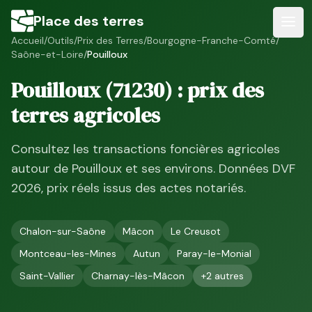
Place des terres
Accueil
/
Outils
/
Prix des Terres
/
Bourgogne-Franche-Comté
/
Saône-et-Loire
/
Pouilloux
Pouilloux
(
71230
) : prix des
terres agricoles
Consultez les transactions foncières agricoles
autour de
Pouilloux
et ses environs. Données DVF
2026
, prix réels issus des actes notariés.
Chalon-sur-Saône
Mâcon
Le Creusot
Montceau-les-Mines
Autun
Paray-le-Monial
Saint-Vallier
Charnay-lès-Mâcon
+
2
autres