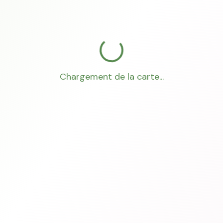
Chargement de la carte...
Mon Conseiller Foncier
·