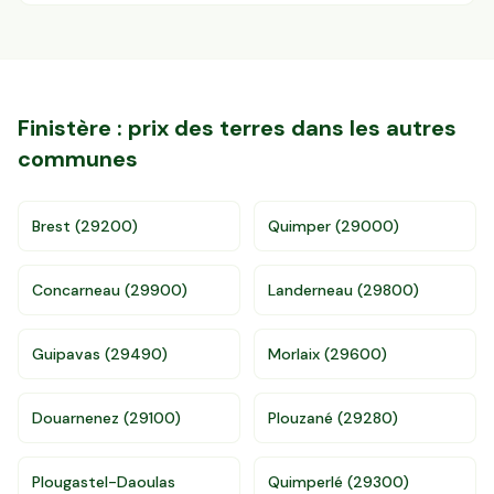
Finistère
: prix des terres dans les autres
communes
Brest
(
29200
)
Quimper
(
29000
)
Accès gratuit illimité
Donnees de valeurs foncières officielles
Concarneau
(
29900
)
Landerneau
(
29800
)
96 departements
Guipavas
(
29490
)
Morlaix
(
29600
)
Douarnenez
(
29100
)
Plouzané
(
29280
)
Plougastel-Daoulas
Quimperlé
(
29300
)