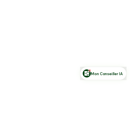
Estimer ma terre
Estimer une forêt
Comparer des zones
Demande de financement
Rechercher des annonces
Posez votre question sur le foncier...
Mon Conseiller IA
Toute l'actu Place des Terres, par mail
Nouvelles annonces et les nouveautés de la plateforme.