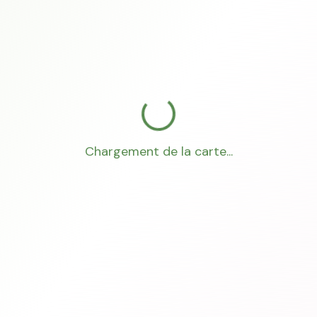
Chargement de la carte...
Mon Conseiller Foncier
·