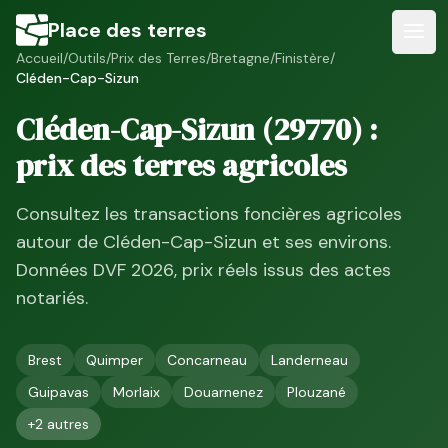
Place des terres
Accueil
/
Outils
/
Prix des Terres
/
Bretagne
/
Finistère
/
Cléden-Cap-Sizun
Cléden-Cap-Sizun
(
29770
) :
prix des terres agricoles
Consultez les transactions foncières agricoles
autour de
Cléden-Cap-Sizun
et ses environs.
Données DVF
2026
, prix réels issus des actes
notariés.
Brest
Quimper
Concarneau
Landerneau
Guipavas
Morlaix
Douarnenez
Plouzané
+
2
autres