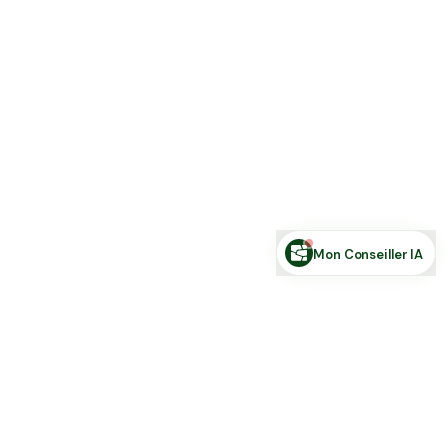
Estimer ma terre
Estimer une forêt
Comparer des zones
Demande de financement
Rechercher des annonces
Posez votre question sur le foncier...
Mon Conseiller IA
Toute l'actu Place des Terres, par mail
Nouvelles annonces et les nouveautés de la plateforme.