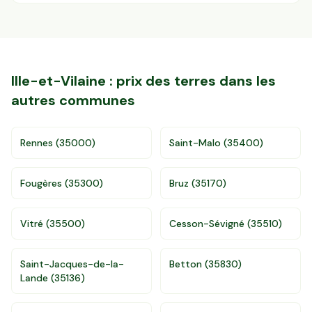
Ille-et-Vilaine
: prix des terres dans les
autres communes
Rennes
(
35000
)
Saint-Malo
(
35400
)
Accès gratuit illimité
Donnees de valeurs foncières officielles
Fougères
(
35300
)
Bruz
(
35170
)
96 departements
Vitré
(
35500
)
Cesson-Sévigné
(
35510
)
Saint-Jacques-de-la-
Betton
(
35830
)
Lande
(
35136
)