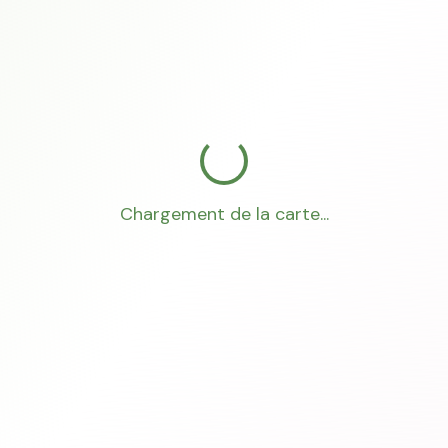
Chargement de la carte...
Mon Conseiller Foncier
·