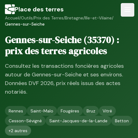
Place des terres
Accueil
/
Outils
/
Prix des Terres
/
Bretagne
/
Ille-et-Vilaine
/
Gennes-sur-Seiche
Gennes-sur-Seiche
(
35370
) :
prix des terres agricoles
Consultez les transactions foncières agricoles
autour de
Gennes-sur-Seiche
et ses environs.
Données DVF
2026
, prix réels issus des actes
notariés.
Rennes
Saint-Malo
Fougères
Bruz
Vitré
Cesson-Sévigné
Saint-Jacques-de-la-Lande
Betton
+
2
autres