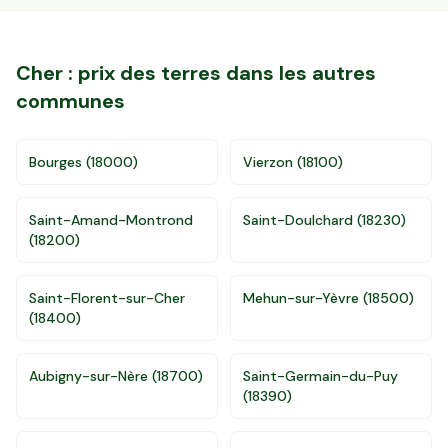
Cher
: prix des terres dans les autres
communes
Bourges
(
18000
)
Vierzon
(
18100
)
Saint-Amand-Montrond
Saint-Doulchard
(
18230
)
(
18200
)
Saint-Florent-sur-Cher
Mehun-sur-Yèvre
(
18500
)
(
18400
)
Accès gratuit illimité
Donnees de valeurs foncières officielles
96 departements
Aubigny-sur-Nère
(
18700
)
Saint-Germain-du-Puy
(
18390
)