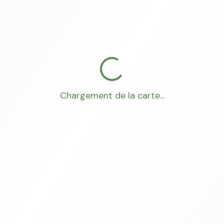
Chargement de la carte...
Mon Conseiller Foncier
·