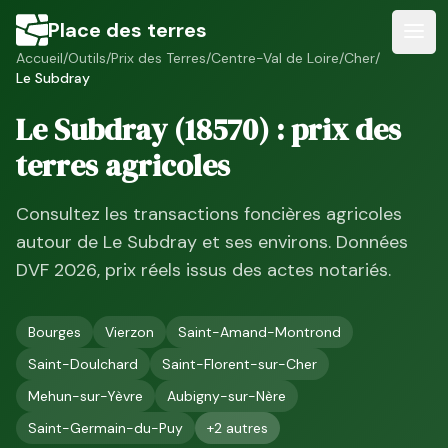
Place des terres
Accueil
/
Outils
/
Prix des Terres
/
Centre-Val de Loire
/
Cher
/
Le Subdray
Le Subdray
(
18570
) : prix des
terres agricoles
Consultez les transactions foncières agricoles
autour de
Le Subdray
et ses environs. Données
DVF
2026
, prix réels issus des actes notariés.
Bourges
Vierzon
Saint-Amand-Montrond
Saint-Doulchard
Saint-Florent-sur-Cher
Mehun-sur-Yèvre
Aubigny-sur-Nère
Saint-Germain-du-Puy
+
2
autres