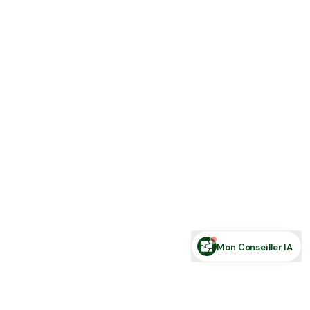
Estimer ma terre
Estimer une forêt
Comparer des zones
Demande de financement
Rechercher des annonces
Posez votre question sur le foncier...
Mon Conseiller IA