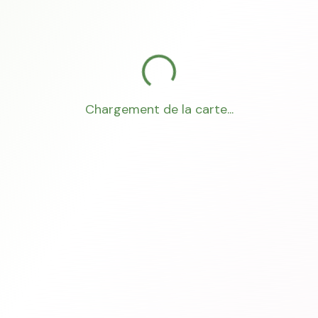
Chargement de la carte...
Mon Conseiller Foncier
·