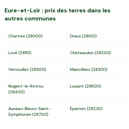
Eure-et-Loir
: prix des terres dans les
autres communes
Chartres
(
28000
)
Dreux
(
28100
)
Lucé
(
28110
)
Châteaudun
(
28200
)
Vernouillet
(
28500
)
Mainvilliers
(
28300
)
Accès gratuit illimité
Donnees de valeurs foncières officielles
Nogent-le-Rotrou
Luisant
(
28600
)
96 departements
(
28400
)
Auneau-Bleury-Saint-
Épernon
(
28230
)
Symphorien
(
28700
)