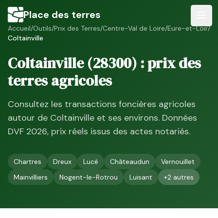
Place des terres
Accueil
/
Outils
/
Prix des Terres
/
Centre-Val de Loire
/
Eure-et-Loir
/
Coltainville
Coltainville
(
28300
) : prix des
terres agricoles
Consultez les transactions foncières agricoles
autour de
Coltainville
et ses environs. Données
DVF
2026
, prix réels issus des actes notariés.
Chartres
Dreux
Lucé
Châteaudun
Vernouillet
Mainvilliers
Nogent-le-Rotrou
Luisant
+
2
autres