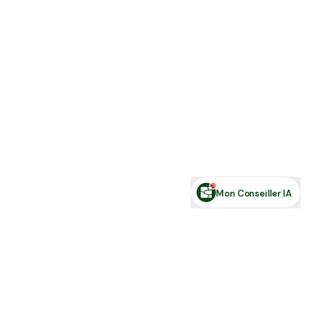
Estimer ma terre
Estimer une forêt
Comparer des zones
Demande de financement
Rechercher des annonces
Posez votre question sur le foncier...
Mon Conseiller IA
Toute l'actu Place des Terres, par mail
Nouvelles annonces et les nouveautés de la plateforme.