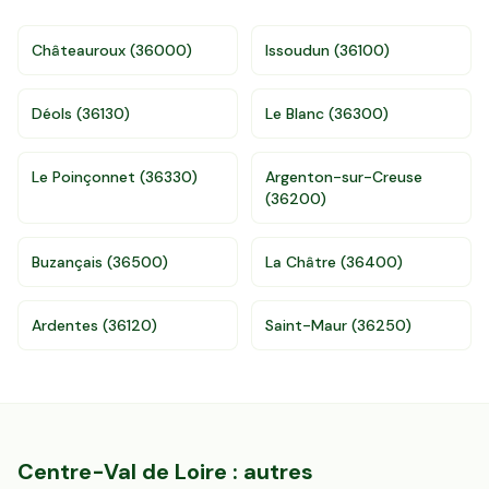
Châteauroux
(
36000
)
Issoudun
(
36100
)
Déols
(
36130
)
Le Blanc
(
36300
)
Le Poinçonnet
(
36330
)
Argenton-sur-Creuse
(
36200
)
Accès gratuit illimité
Donnees de valeurs foncières officielles
96 departements
Buzançais
(
36500
)
La Châtre
(
36400
)
Ardentes
(
36120
)
Saint-Maur
(
36250
)
Centre-Val de Loire
: autres