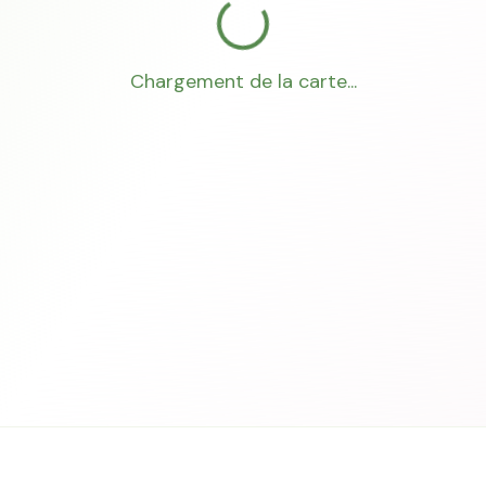
Chargement de la carte...
Mon Conseiller Foncier
·