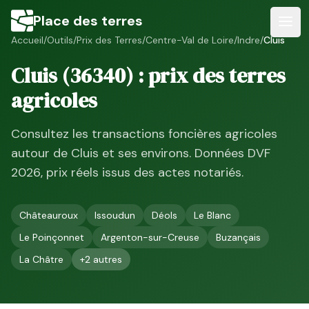
Place des terres
Accueil
/
Outils
/
Prix des Terres
/
Centre-Val de Loire
/
Indre
/
Cluis
Cluis
(
36340
) : prix des terres
agricoles
Consultez les transactions foncières agricoles
autour de
Cluis
et ses environs. Données DVF
2026
, prix réels issus des actes notariés.
Châteauroux
Issoudun
Déols
Le Blanc
Le Poinçonnet
Argenton-sur-Creuse
Buzançais
La Châtre
+
2
autres