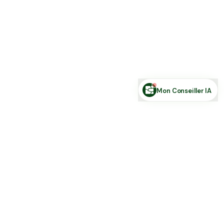
Estimer ma terre
Estimer une forêt
Comparer des zones
Demande de financement
Rechercher des annonces
Posez votre question sur le foncier...
Mon Conseiller IA
Toute l'actu Place des Terres, par mail
Nouvelles annonces et les nouveautés de la plateforme.
S'inscrire
J'accepte de recevoir la newsletter et la
Politique de Confidentialité
.