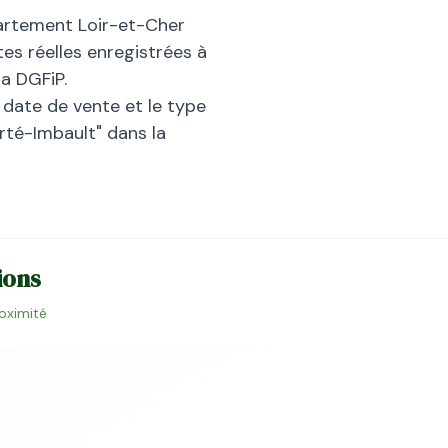
partement
Loir-et-Cher
es réelles enregistrées à
a DGFiP.
la date de vente et le type
rté-Imbault
" dans la
ions
roximité