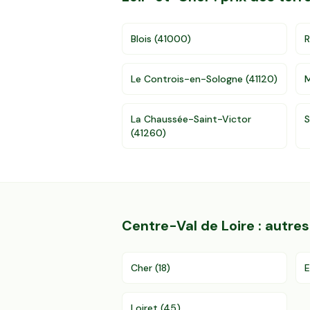
Blois
(
41000
)
R
Le Controis-en-Sologne
(
41120
)
La Chaussée-Saint-Victor
S
(
41260
)
Centre-Val de Loire
: autre
Cher
(
18
)
E
Loiret
(
45
)