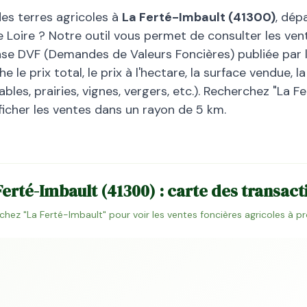
des terres agricoles à
La Ferté-Imbault
(
41300
)
, dé
 Loire
? Notre outil vous permet de consulter les vent
base DVF (Demandes de Valeurs Foncières) publiée par l
 le prix total, le prix à l'hectare, la surface vendue, 
bles, prairies, vignes, vergers, etc.). Recherchez "
La Fe
ficher les ventes dans un rayon de 5 km.
Ferté-Imbault
(
41300
) : carte des transact
chez "
La Ferté-Imbault
" pour voir les ventes foncières agricoles à p