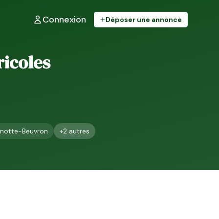
Connexion
Déposer une annonce
ricoles
motte-Beuvron
+
2
autres