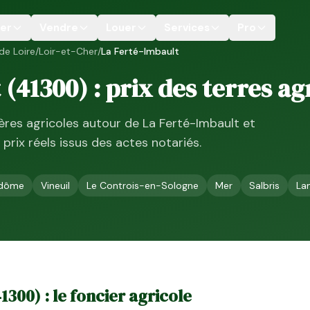
er
Vendre
Louer
Services
Pro
de Loire
/
Loir-et-Cher
/
La Ferté-Imbault
t
(
41300
) : prix des terres ag
ières agricoles autour de
La Ferté-Imbault
et
, prix réels issus des actes notariés.
dôme
Vineuil
Le Controis-en-Sologne
Mer
Salbris
La
41300
) : le foncier agricole