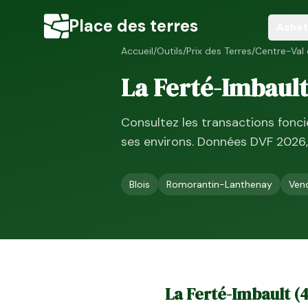
Place des terres
Achet
Accueil
/
Outils
/
Prix des Terres
/
Centre-Val 
La Ferté-Imbaul
Consultez les transactions fonc
ses environs. Données DVF
2026
Blois
Romorantin-Lanthenay
Ven
La Ferté-Imbault
(