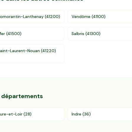
omorantin-Lanthenay
(
41200
)
Vendôme
(
41100
)
Mer
(
41500
)
Salbris
(
41300
)
aint-Laurent-Nouan
(
41220
)
s départements
ure-et-Loir
(
28
)
Indre
(
36
)