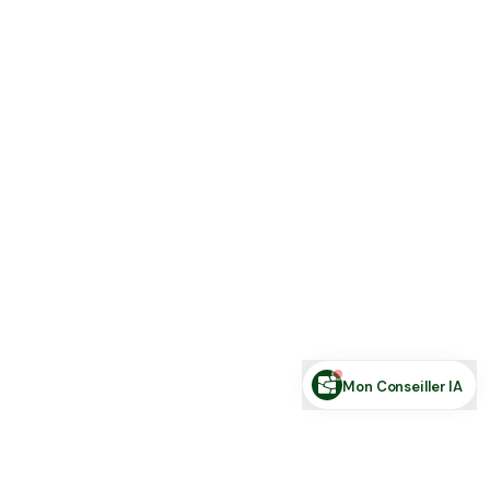
Estimer ma terre
Estimer une forêt
Comparer des zones
Demande de financement
Rechercher des annonces
Posez votre question sur le foncier...
Mon Conseiller IA