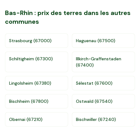
Bas-Rhin
: prix des terres dans les autres
communes
Strasbourg
(
67000
)
Haguenau
(
67500
)
Schiltigheim
(
67300
)
Illkirch-Graffenstaden
(
67400
)
Lingolsheim
(
67380
)
Sélestat
(
67600
)
Bischheim
(
67800
)
Ostwald
(
67540
)
Accès gratuit illimité
Donnees de valeurs foncières officielles
96 departements
Obernai
(
67210
)
Bischwiller
(
67240
)