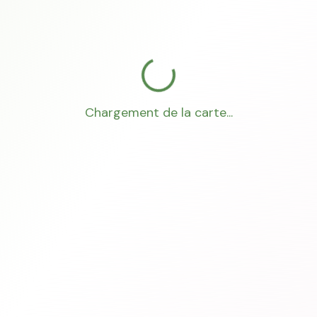
Chargement de la carte...
Mon Conseiller Foncier
·