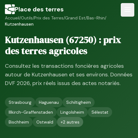
Place des terres
Accueil
/
Outils
/
Prix des Terres
/
Grand Est
/
Bas-Rhin
/
Kutzenhausen
Kutzenhausen
(
67250
) : prix
des terres agricoles
Consultez les transactions foncières agricoles
autour de
Kutzenhausen
et ses environs. Données
DVF
2026
, prix réels issus des actes notariés.
Strasbourg
Haguenau
Schiltigheim
Illkirch-Graffenstaden
Lingolsheim
Sélestat
Bischheim
Ostwald
+
2
autres