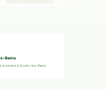
es-Bains
es à vendre à
Soultz-les-Bains
.