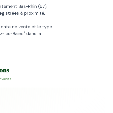
artement
Bas-Rhin
(
67
),
egistrées à proximité,
la date de vente et le type
z-les-Bains
" dans la
ions
roximité