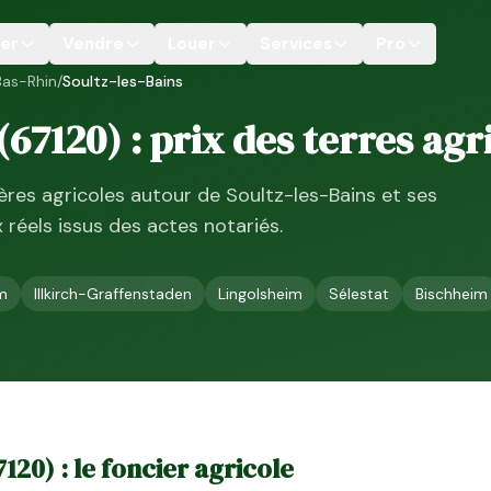
er
Vendre
Louer
Services
Pro
Bas-Rhin
/
Soultz-les-Bains
(
67120
) : prix des terres agr
ières agricoles autour de
Soultz-les-Bains
et ses
ix réels issus des actes notariés.
im
Illkirch-Graffenstaden
Lingolsheim
Sélestat
Bischheim
7120
) : le foncier agricole