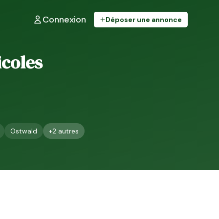
Connexion
Déposer une annonce
icoles
Ostwald
+
2
autres