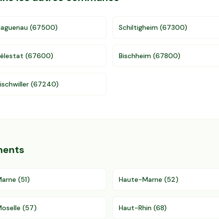
Haguenau
(
67500
)
Schiltigheim
(
67300
)
élestat
(
67600
)
Bischheim
(
67800
)
ischwiller
(
67240
)
ments
Marne
(
51
)
Haute-Marne
(
52
)
oselle
(
57
)
Haut-Rhin
(
68
)