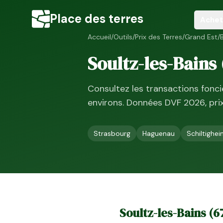
Place des terres
Achet
Accueil
/
Outils
/
Prix des Terres
/
Grand Est
/
Soultz-les-Bains
Consultez les transactions fonc
environs. Données DVF
2026
, pr
Strasbourg
Haguenau
Schiltighe
Soultz-les-Bains
(
6