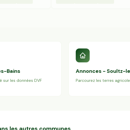
es-Bains
Annonces -
Soultz-l
é sur les données DVF
Parcourez les terres agricol
dans les autres communes