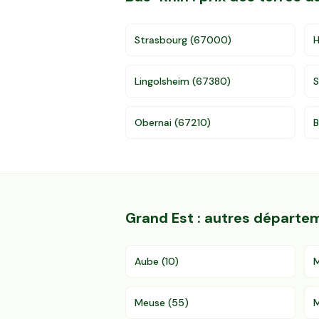
Strasbourg
(
67000
)
Lingolsheim
(
67380
)
S
Obernai
(
67210
)
B
Grand Est
: autres départe
Aube
(
10
)
Meuse
(
55
)
M