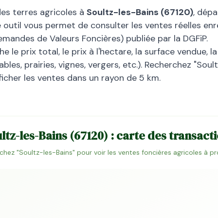
des terres agricoles à
Soultz-les-Bains
(
67120
)
, dép
 outil vous permet de consulter les ventes réelles enr
emandes de Valeurs Foncières) publiée par la DGFiP.
 le prix total, le prix à l'hectare, la surface vendue, 
bles, prairies, vignes, vergers, etc.). Recherchez "
Soult
ficher les ventes dans un rayon de 5 km.
ltz-les-Bains
(
67120
) : carte des transact
chez "
Soultz-les-Bains
" pour voir les ventes foncières agricoles à p