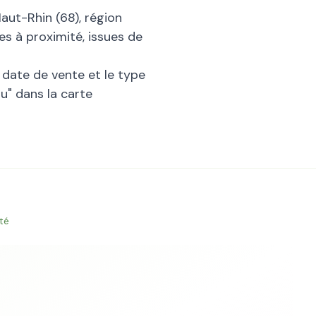
aut-Rhin
(
68
), région
es à proximité, issues de
la date de vente et le type
au
" dans la carte
té