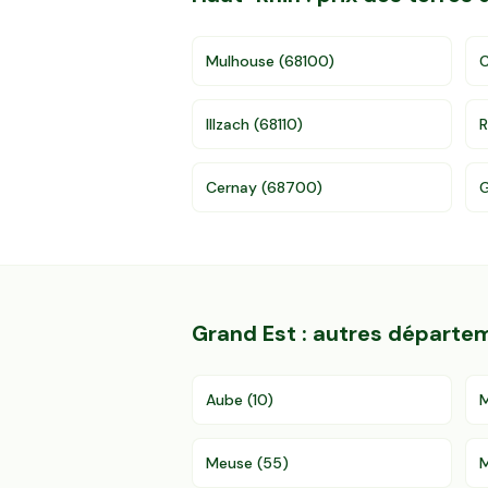
Mulhouse
(
68100
)
C
Illzach
(
68110
)
R
Cernay
(
68700
)
G
Grand Est
: autres départe
Aube
(
10
)
Meuse
(
55
)
M