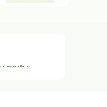
es à vendre à
Balgau
.