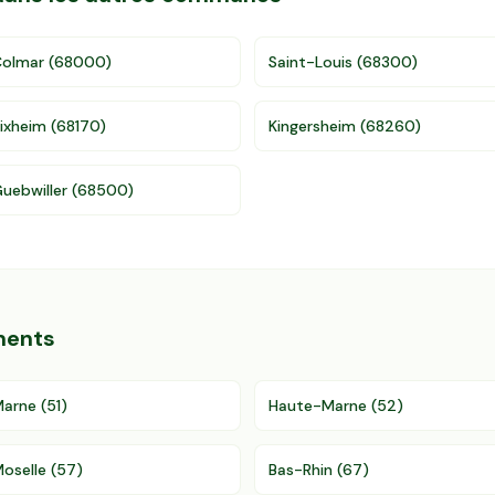
olmar
(
68000
)
Saint-Louis
(
68300
)
ixheim
(
68170
)
Kingersheim
(
68260
)
uebwiller
(
68500
)
ments
Marne
(
51
)
Haute-Marne
(
52
)
oselle
(
57
)
Bas-Rhin
(
67
)