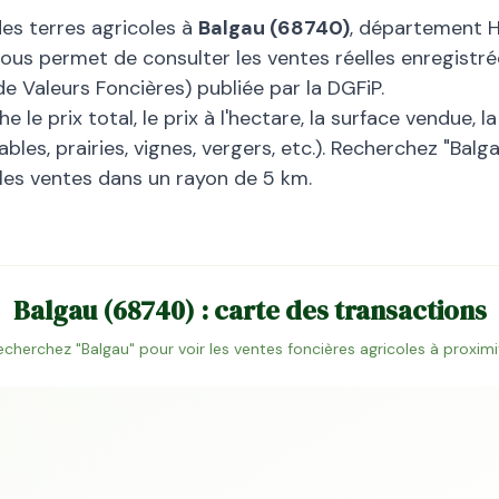
des terres agricoles à
Balgau
(
68740
)
, département
H
vous permet de consulter les ventes réelles enregistré
 Valeurs Foncières) publiée par la DGFiP.
 le prix total, le prix à l'hectare, la surface vendue, 
bles, prairies, vignes, vergers, etc.). Recherchez "
Balg
 les ventes dans un rayon de 5 km.
Balgau
(
68740
) : carte des transactions
echerchez "
Balgau
" pour voir les ventes foncières agricoles à proximi