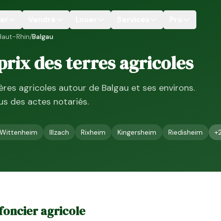
er
Vendre
Louer
Services
Pro
Haut-Rhin
/
Balgau
 prix des terres agricoles
ières agricoles autour de
Balgau
et ses environs.
ssus des actes notariés.
Wittenheim
Illzach
Rixheim
Kingersheim
Riedisheim
+
e foncier agricole