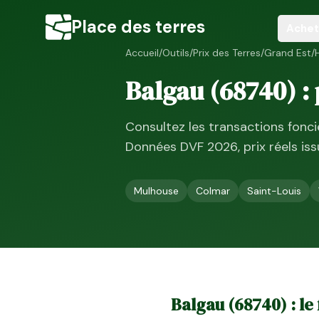
Place des terres
Achet
Accueil
/
Outils
/
Prix des Terres
/
Grand Est
/
Balgau
(
68740
) :
Consultez les transactions fonc
Données DVF
2026
, prix réels i
Mulhouse
Colmar
Saint-Louis
Balgau
(
68740
) : l