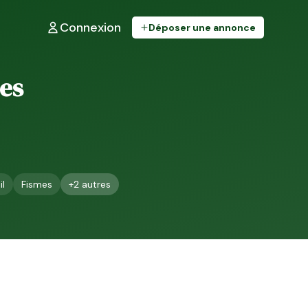
Connexion
Déposer une annonce
les
l
Fismes
+
2
autres