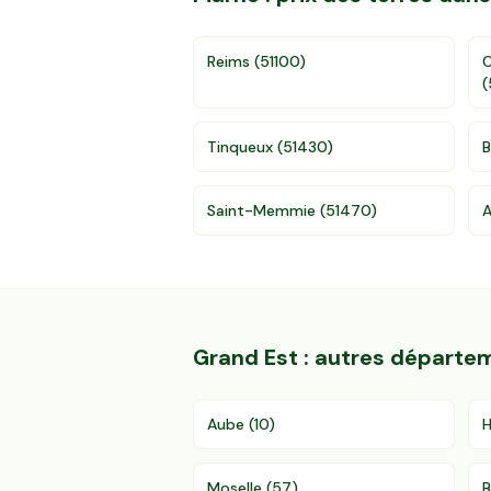
Reims
(
51100
)
(
Tinqueux
(
51430
)
B
Saint-Memmie
(
51470
)
Grand Est
: autres départe
Aube
(
10
)
Moselle
(
57
)
B