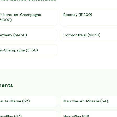
Châlons-en-Champagne
Épernay
(
51200
)
51000
)
étheny
(
51450
)
Cormontreuil
(
51350
)
Aÿ-Champagne
(
51150
)
ments
Haute-Marne
(
52
)
Meurthe-et-Moselle
(
54
)
as-Rhin
(
67
)
Haut-Rhin
(
68
)