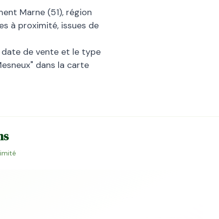
ement
Marne
(
51
), région
es à proximité, issues de
la date de vente et le type
Mesneux
" dans la carte
ns
ximité