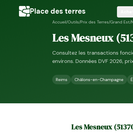
Place des terres
Ache
Accueil
/
Outils
/
Prix des Terres
/
Grand Est
/
Les Mesneux
(
51
Consultez les transactions fonc
environs. Données DVF
2026
, pr
Reims
Châlons-en-Champagne
É
Les Mesneux
(
5137