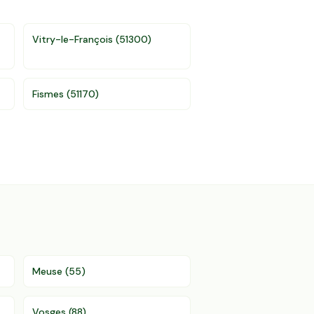
Vitry-le-François
(
51300
)
Fismes
(
51170
)
Meuse
(
55
)
Vosges
(
88
)