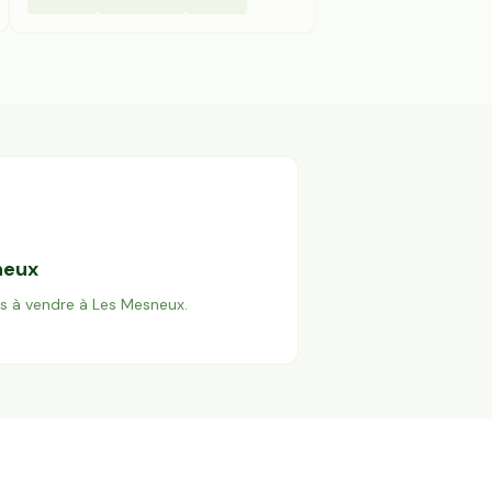
neux
es à vendre à
Les Mesneux
.