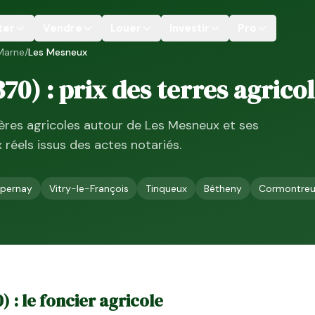
ter
Vendre
Louer
Investir
Pro
Marne
/
Les Mesneux
370
) : prix des terres agrico
ières agricoles autour de
Les Mesneux
et ses
ix réels issus des actes notariés.
pernay
Vitry-le-François
Tinqueux
Bétheny
Cormontreui
0
) : le foncier agricole