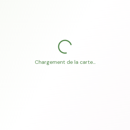
Chargement de la carte...
Mon Conseiller Foncier
·