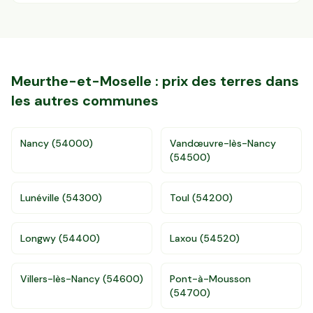
Meurthe-et-Moselle
: prix des terres dans
les autres communes
Nancy
(
54000
)
Vandœuvre-lès-Nancy
(
54500
)
Lunéville
(
54300
)
Toul
(
54200
)
Longwy
(
54400
)
Laxou
(
54520
)
Accès gratuit illimité
Donnees de valeurs foncières officielles
Villers-lès-Nancy
(
54600
)
Pont-à-Mousson
96 departements
(
54700
)