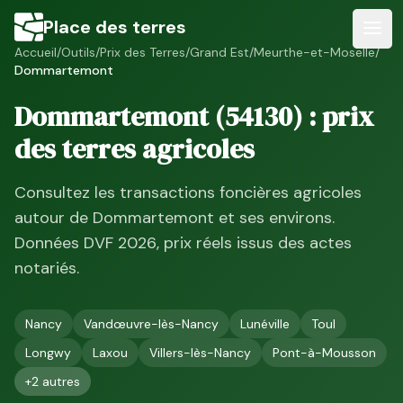
Place des terres
Accueil
/
Outils
/
Prix des Terres
/
Grand Est
/
Meurthe-et-Moselle
/
Dommartemont
Dommartemont
(
54130
) : prix
des terres agricoles
Consultez les transactions foncières agricoles
autour de
Dommartemont
et ses environs.
Données DVF
2026
, prix réels issus des actes
notariés.
Nancy
Vandœuvre-lès-Nancy
Lunéville
Toul
Longwy
Laxou
Villers-lès-Nancy
Pont-à-Mousson
+
2
autres