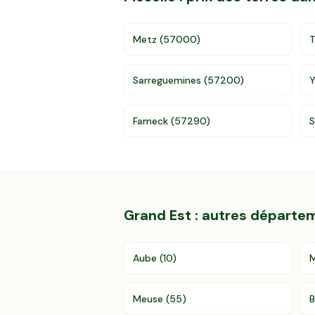
Metz
(
57000
)
T
Sarreguemines
(
57200
)
Y
Fameck
(
57290
)
S
Grand Est
: autres départe
Aube
(
10
)
Meuse
(
55
)
B