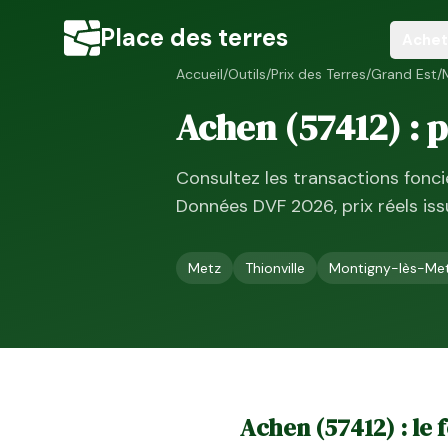
Place des terres
Achet
Accueil
/
Outils
/
Prix des Terres
/
Grand Est
/
Achen
(
57412
) : 
Consultez les transactions fonc
Données DVF
2026
, prix réels i
Metz
Thionville
Montigny-lès-Me
Achen
(
57412
) : le