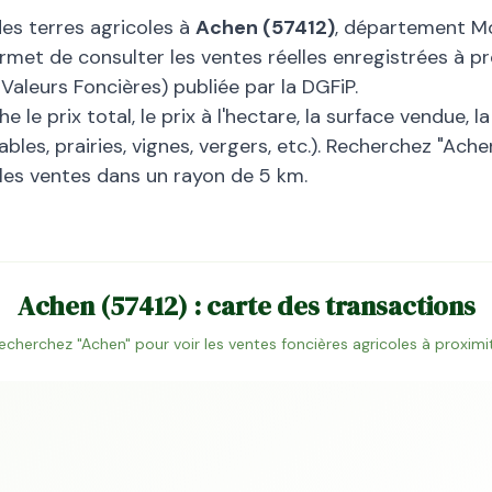
des terres agricoles à
Achen
(
57412
)
, département
Mo
rmet de consulter les ventes réelles enregistrées à pro
leurs Foncières) publiée par la DGFiP.
 le prix total, le prix à l'hectare, la surface vendue, 
bles, prairies, vignes, vergers, etc.). Recherchez "
Ache
 les ventes dans un rayon de 5 km.
Achen
(
57412
) : carte des transactions
echerchez "
Achen
" pour voir les ventes foncières agricoles à proximi