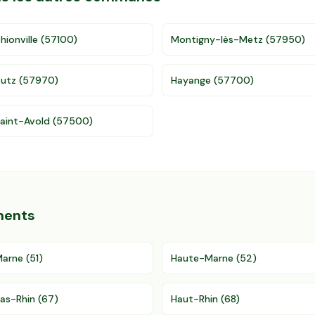
hionville
(
57100
)
Montigny-lès-Metz
(
57950
)
utz
(
57970
)
Hayange
(
57700
)
aint-Avold
(
57500
)
ments
Marne
(
51
)
Haute-Marne
(
52
)
as-Rhin
(
67
)
Haut-Rhin
(
68
)