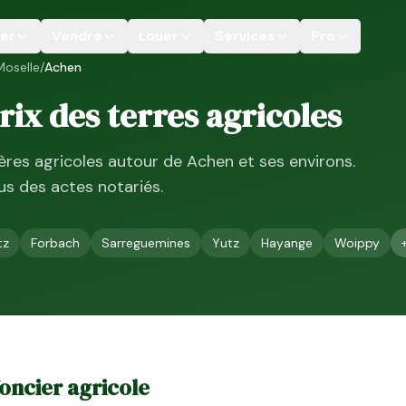
er
Vendre
Louer
Services
Pro
Moselle
/
Achen
prix des terres agricoles
ières agricoles autour de
Achen
et ses environs.
ssus des actes notariés.
tz
Forbach
Sarreguemines
Yutz
Hayange
Woippy
 foncier agricole