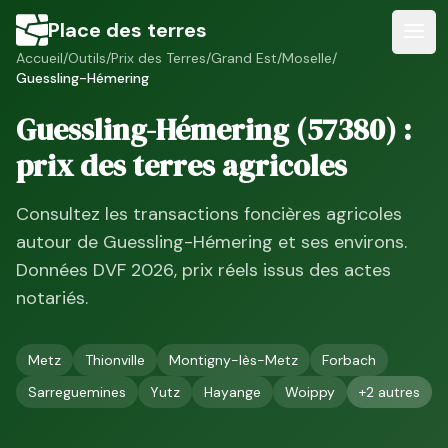
Place des terres
Accueil
/
Outils
/
Prix des Terres
/
Grand Est
/
Moselle
/
Guessling-Hémering
Guessling-Hémering
(
57380
) :
prix des terres agricoles
Consultez les transactions foncières agricoles
autour de
Guessling-Hémering
et ses environs.
Données DVF
2026
, prix réels issus des actes
notariés.
Metz
Thionville
Montigny-lès-Metz
Forbach
Sarreguemines
Yutz
Hayange
Woippy
+
2
autres