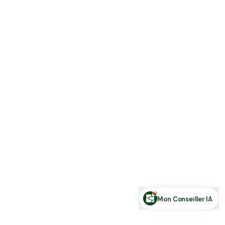
Estimer ma terre
Estimer une forêt
Comparer des zones
Demande de financement
Rechercher des annonces
Posez votre question sur le foncier...
Mon Conseiller IA