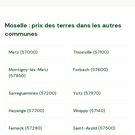
Moselle
: prix des terres dans les autres
communes
Metz
(
57000
)
Thionville
(
57100
)
Montigny-lès-Metz
Forbach
(
57600
)
(
57950
)
Sarreguemines
(
57200
)
Yutz
(
57970
)
Accès gratuit illimité
Donnees de valeurs foncières officielles
Hayange
(
57700
)
Woippy
(
57140
)
96 departements
Fameck
(
57290
)
Saint-Avold
(
57500
)