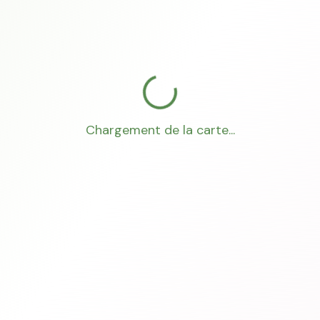
Chargement de la carte...
Mon Conseiller Foncier
·