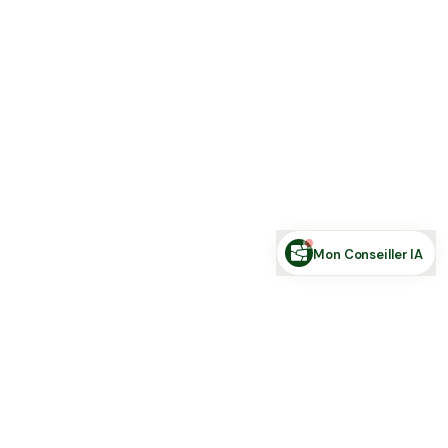
Estimer ma terre
Estimer une forêt
Comparer des zones
Demande de financement
Rechercher des annonces
Posez votre question sur le foncier...
Mon Conseiller IA
Toute l'actu Place des Terres, par mail
Nouvelles annonces et les nouveautés de la plateforme.