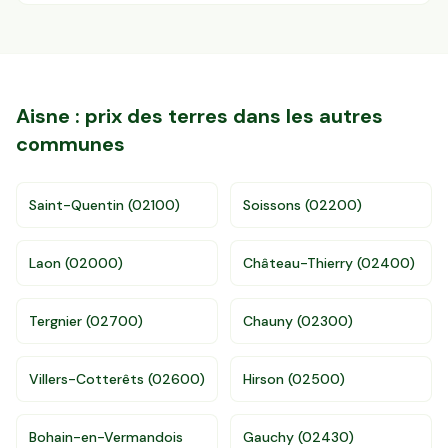
Aisne
: prix des terres dans les autres
communes
Saint-Quentin
(
02100
)
Soissons
(
02200
)
Accès gratuit illimité
Donnees de valeurs foncières officielles
Laon
(
02000
)
Château-Thierry
(
02400
)
96 departements
Tergnier
(
02700
)
Chauny
(
02300
)
Villers-Cotterêts
(
02600
)
Hirson
(
02500
)
Bohain-en-Vermandois
Gauchy
(
02430
)