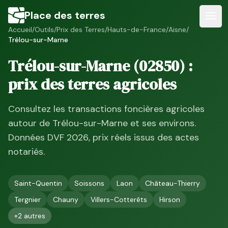
Place des terres
Accueil
/
Outils
/
Prix des Terres
/
Hauts-de-France
/
Aisne
/
Trélou-sur-Marne
Trélou-sur-Marne
(
02850
) :
prix des terres agricoles
Consultez les transactions foncières agricoles
autour de
Trélou-sur-Marne
et ses environs.
Données DVF
2026
, prix réels issus des actes
notariés.
Saint-Quentin
Soissons
Laon
Château-Thierry
Tergnier
Chauny
Villers-Cotterêts
Hirson
+
2
autres