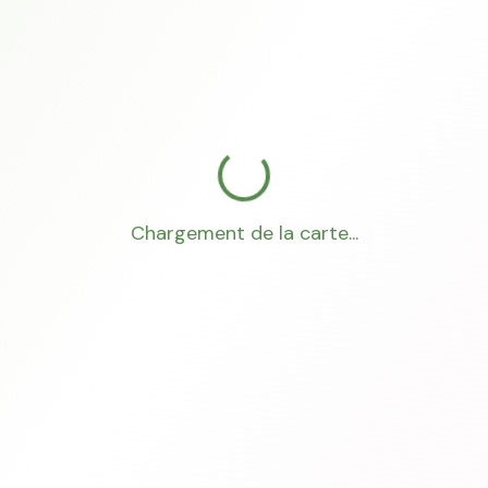
Chargement de la carte...
Mon Conseiller Foncier
·