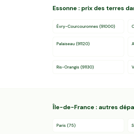
Essonne
: prix des terres 
Évry-Courcouronnes
(
91000
)
C
Palaiseau
(
91120
)
A
Ris-Orangis
(
91130
)
V
Île-de-France
: autres dép
Paris
(
75
)
S