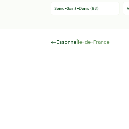
Seine-Saint-Denis
(
93
)
V
Essonne
Île-de-France