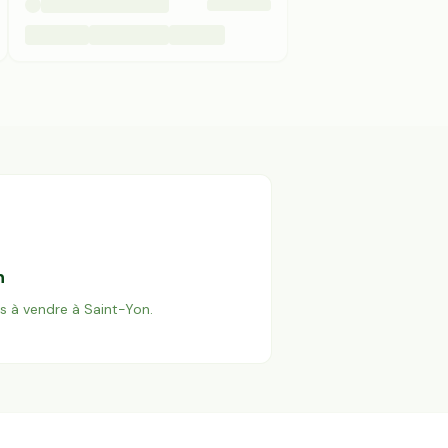
n
es à vendre à
Saint-Yon
.