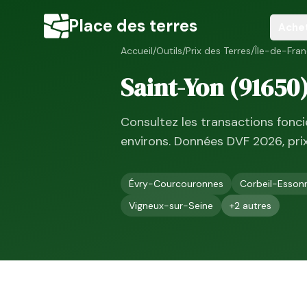
Place des terres
Ache
Accueil
/
Outils
/
Prix des Terres
/
Île-de-Fra
Saint-Yon
(
91650
Consultez les transactions fonc
environs. Données DVF
2026
, pr
Évry-Courcouronnes
Corbeil-Esson
Vigneux-sur-Seine
+
2
autres