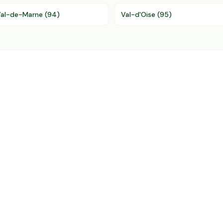
al-de-Marne
(
94
)
Val-d'Oise
(
95
)