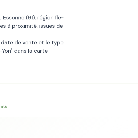
nt
Essonne
(
91
), région
Île-
es à proximité, issues de
la date de vente et le type
-Yon
" dans la carte
s
mité