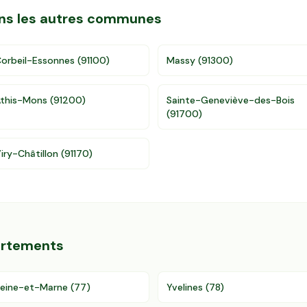
dans les autres communes
orbeil-Essonnes
(
91100
)
Massy
(
91300
)
this-Mons
(
91200
)
Sainte-Geneviève-des-Bois
(
91700
)
iry-Châtillon
(
91170
)
artements
eine-et-Marne
(
77
)
Yvelines
(
78
)