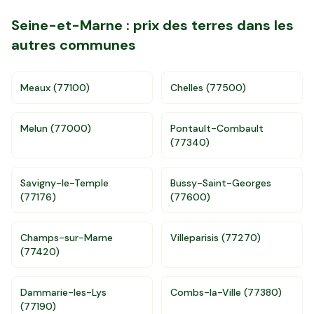
Seine-et-Marne
: prix des terres dans les
autres communes
Meaux
(
77100
)
Chelles
(
77500
)
Melun
(
77000
)
Pontault-Combault
(
77340
)
Savigny-le-Temple
Bussy-Saint-Georges
(
77176
)
(
77600
)
Accès gratuit illimité
Donnees de valeurs foncières officielles
Champs-sur-Marne
Villeparisis
(
77270
)
96 departements
(
77420
)
Dammarie-les-Lys
Combs-la-Ville
(
77380
)
(
77190
)