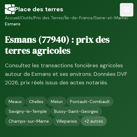
Place des terres
Accueil
/
Outils
/
Prix des Terres
/
Île-de-France
/
Seine-et-Marne
/
Esmans
Esmans
(
77940
) : prix des
terres agricoles
Consultez les transactions foncières agricoles
autour de
Esmans
et ses environs. Données DVF
2026
, prix réels issus des actes notariés.
Meaux
Chelles
Melun
Pontault-Combault
Savigny-le-Temple
Bussy-Saint-Georges
Champs-sur-Marne
Villeparisis
+
2
autres