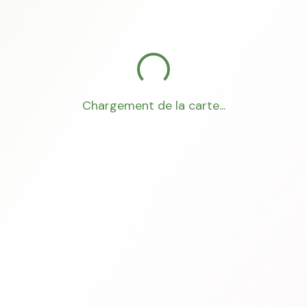
Chargement de la carte...
Mon Conseiller Foncier
·