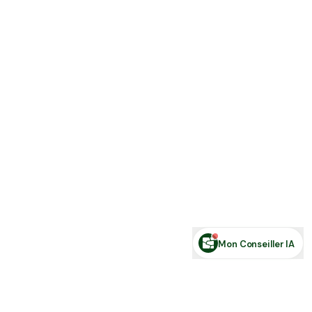
Estimer ma terre
Estimer une forêt
Comparer des zones
Demande de financement
Rechercher des annonces
Posez votre question sur le foncier...
Mon Conseiller IA