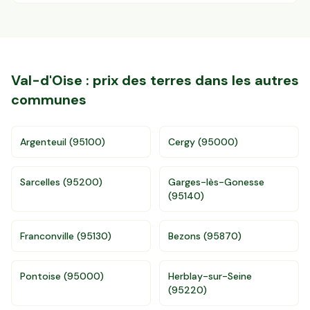
Val-d'Oise
: prix des terres dans les autres
communes
Argenteuil
(
95100
)
Cergy
(
95000
)
Sarcelles
(
95200
)
Garges-lès-Gonesse
(
95140
)
Franconville
(
95130
)
Bezons
(
95870
)
Accès gratuit illimité
Donnees de valeurs foncières officielles
96 departements
Pontoise
(
95000
)
Herblay-sur-Seine
(
95220
)