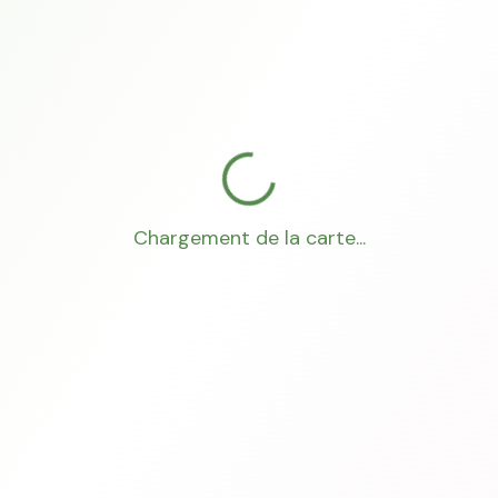
Chargement de la carte...
Mon Conseiller Foncier
·