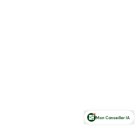
Estimer ma terre
Estimer une forêt
Comparer des zones
Demande de financement
Rechercher des annonces
Posez votre question sur le foncier...
Mon Conseiller IA