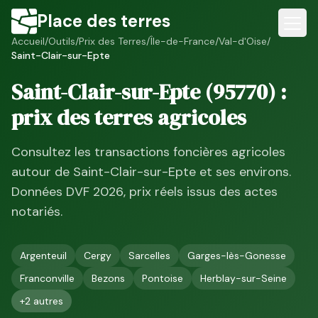
Place des terres
Accueil
/
Outils
/
Prix des Terres
/
Île-de-France
/
Val-d'Oise
/
Saint-Clair-sur-Epte
Saint-Clair-sur-Epte
(
95770
) :
prix des terres agricoles
Consultez les transactions foncières agricoles
autour de
Saint-Clair-sur-Epte
et ses environs.
Données DVF
2026
, prix réels issus des actes
notariés.
Argenteuil
Cergy
Sarcelles
Garges-lès-Gonesse
Franconville
Bezons
Pontoise
Herblay-sur-Seine
+
2
autres