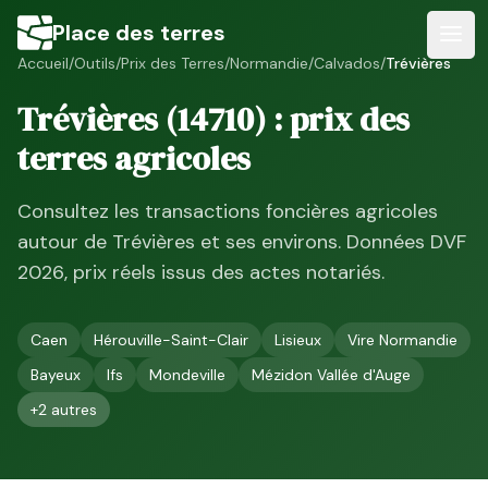
Place des terres
Accueil
/
Outils
/
Prix des Terres
/
Normandie
/
Calvados
/
Trévières
Trévières
(
14710
) : prix des
terres agricoles
Consultez les transactions foncières agricoles
autour de
Trévières
et ses environs. Données DVF
2026
, prix réels issus des actes notariés.
Caen
Hérouville-Saint-Clair
Lisieux
Vire Normandie
Bayeux
Ifs
Mondeville
Mézidon Vallée d'Auge
+
2
autres