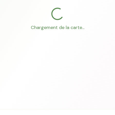
Chargement de la carte...
Mon Conseiller Foncier
·