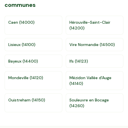
communes
Caen
(
14000
)
Hérouville-Saint-Clair
(
14200
)
Lisieux
(
14100
)
Vire Normandie
(
14500
)
Accès gratuit illimité
Donnees de valeurs foncières officielles
Bayeux
(
14400
)
Ifs
(
14123
)
96 departements
Mondeville
(
14120
)
Mézidon Vallée d'Auge
(
14140
)
Ouistreham
(
14150
)
Souleuvre en Bocage
(
14260
)