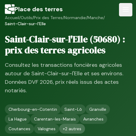
Place des terres
Accueil
/
Outils
/
Prix des Terres
/
Normandie
/
Manche
/
Saint-Clair-sur-l'Elle
Saint-Clair-sur-l'Elle
(
50680
) :
prix des terres agricoles
Consultez les transactions foncières agricoles
autour de
Saint-Clair-sur-l'Elle
et ses environs.
Données DVF
2026
, prix réels issus des actes
notariés.
Cherbourg-en-Cotentin
Saint-Lô
Granville
La Hague
Carentan-les-Marais
Avranches
Coutances
Valognes
+
2
autres