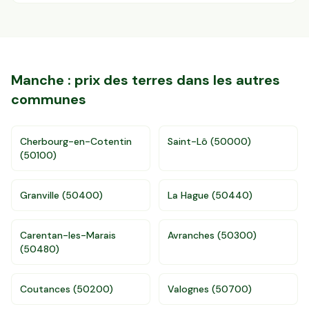
Manche
: prix des terres dans les autres
communes
Cherbourg-en-Cotentin
Saint-Lô
(
50000
)
(
50100
)
Granville
(
50400
)
La Hague
(
50440
)
Accès gratuit illimité
Donnees de valeurs foncières officielles
96 departements
Carentan-les-Marais
Avranches
(
50300
)
(
50480
)
Coutances
(
50200
)
Valognes
(
50700
)