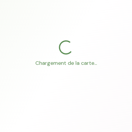
Chargement de la carte...
Mon Conseiller Foncier
·