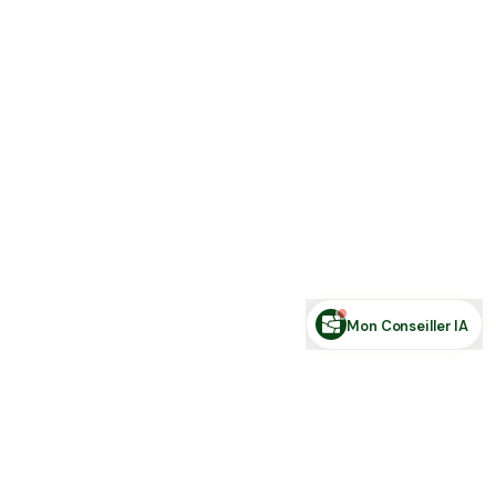
Estimer ma terre
Estimer une forêt
Comparer des zones
Demande de financement
Rechercher des annonces
Posez votre question sur le foncier...
Mon Conseiller IA
Toute l'actu Place des Terres, par mail
Nouvelles annonces et les nouveautés de la plateforme.