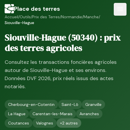
Place des terres
Accueil
/
Outils
/
Prix des Terres
/
Normandie
/
Manche
/
Siouville-Hague
Siouville-Hague
(
50340
) : prix
des terres agricoles
Consultez les transactions foncières agricoles
autour de
Siouville-Hague
et ses environs.
Données DVF
2026
, prix réels issus des actes
notariés.
Cherbourg-en-Cotentin
Saint-Lô
Granville
La Hague
Carentan-les-Marais
Avranches
Coutances
Valognes
+
2
autres