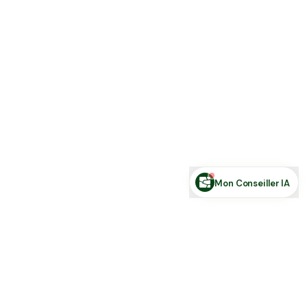
Estimer ma terre
Estimer une forêt
Comparer des zones
Demande de financement
Rechercher des annonces
Posez votre question sur le foncier...
Mon Conseiller IA
Toute l'actu Place des Terres, par mail
Nouvelles annonces et les nouveautés de la plateforme.