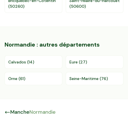
Bricquebec-en-Cotentin
Saint-Hilaire-du-Harcouët
(
50260
)
(
50600
)
Normandie
: autres départements
Calvados
(
14
)
Eure
(
27
)
Orne
(
61
)
Seine-Maritime
(
76
)
Manche
Normandie