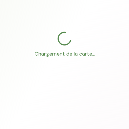
Chargement de la carte...
Mon Conseiller Foncier
·