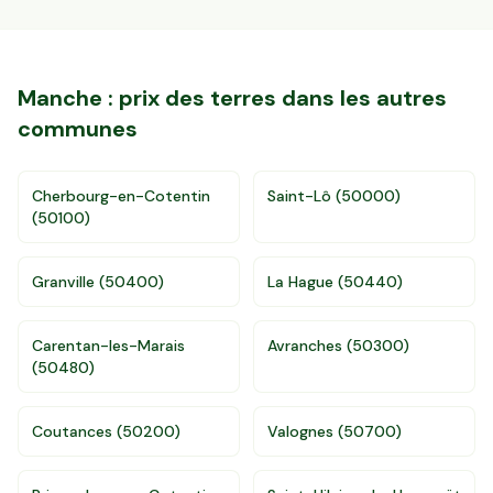
Manche
: prix des terres dans les autres
communes
Cherbourg-en-Cotentin
Saint-Lô
(
50000
)
(
50100
)
Granville
(
50400
)
La Hague
(
50440
)
Accès gratuit illimité
Donnees de valeurs foncières officielles
96 departements
Carentan-les-Marais
Avranches
(
50300
)
(
50480
)
Coutances
(
50200
)
Valognes
(
50700
)