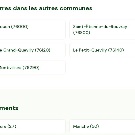
terres dans les autres communes
Rouen
(
76000
)
Saint-Étienne-du-Rouvray
(
76800
)
e Grand-Quevilly
(
76120
)
Le Petit-Quevilly
(
76140
)
ontivilliers
(
76290
)
ements
ure
(
27
)
Manche
(
50
)