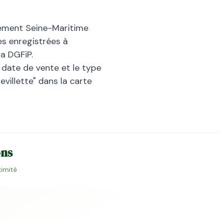
tement
Seine-Maritime
es enregistrées à
a DGFiP.
la date de vente et le type
villette
" dans la carte
ons
ximité