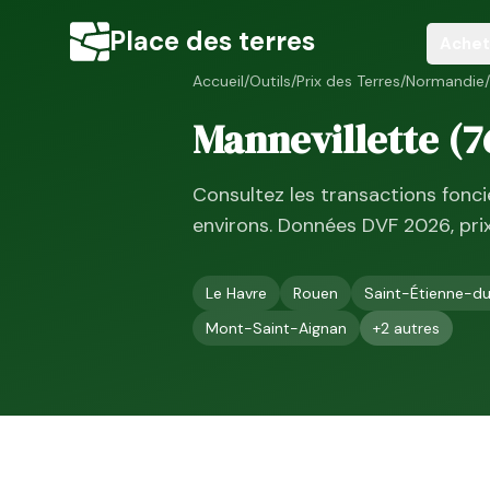
Place des terres
Achet
Accueil
/
Outils
/
Prix des Terres
/
Normandie
/
Mannevillette
(
7
Consultez les transactions fonc
environs. Données DVF
2026
, pr
Le Havre
Rouen
Saint-Étienne-d
Mont-Saint-Aignan
+
2
autres