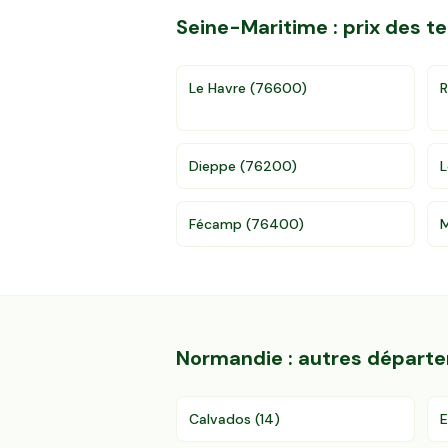
Seine-Maritime
: prix des 
Le Havre
(
76600
)
Dieppe
(
76200
)
L
Fécamp
(
76400
)
M
Normandie
: autres départ
Calvados
(
14
)
E