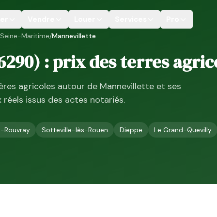
er
Vendre
Louer
Services
Pro
Seine-Maritime
/
Mannevillette
6290
) : prix des terres agric
ières agricoles autour de
Mannevillette
et ses
ix réels issus des actes notariés.
u-Rouvray
Sotteville-lès-Rouen
Dieppe
Le Grand-Quevilly