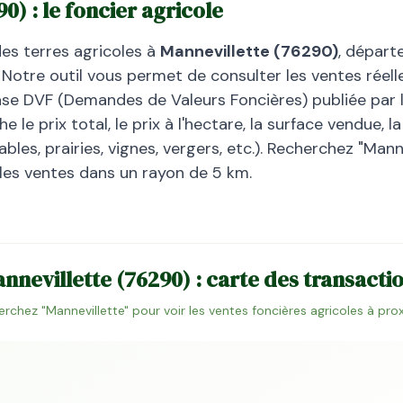
90
) : le foncier agricole
des terres agricoles à
Mannevillette
(
76290
)
, dépar
Notre outil vous permet de consulter les ventes réell
base DVF (Demandes de Valeurs Foncières) publiée par l
 le prix total, le prix à l'hectare, la surface vendue, 
bles, prairies, vignes, vergers, etc.). Recherchez "
Manne
 les ventes dans un rayon de 5 km.
nnevillette
(
76290
) : carte des transacti
erchez "
Mannevillette
" pour voir les ventes foncières agricoles à pro