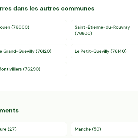
terres dans les autres communes
Rouen
(
76000
)
Saint-Étienne-du-Rouvray
(
76800
)
e Grand-Quevilly
(
76120
)
Le Petit-Quevilly
(
76140
)
ontivilliers
(
76290
)
ements
ure
(
27
)
Manche
(
50
)