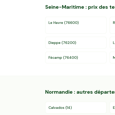
Seine-Maritime
: prix des 
Le Havre
(
76600
)
Dieppe
(
76200
)
L
Fécamp
(
76400
)
M
Normandie
: autres départ
Calvados
(
14
)
E