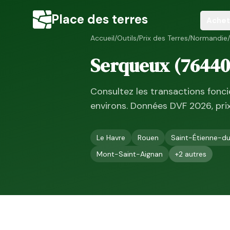
Place des terres
Achet
Accueil
/
Outils
/
Prix des Terres
/
Normandie
/
Serqueux
(
76440
Consultez les transactions fonc
environs. Données DVF
2026
, pr
Le Havre
Rouen
Saint-Étienne-d
Mont-Saint-Aignan
+
2
autres