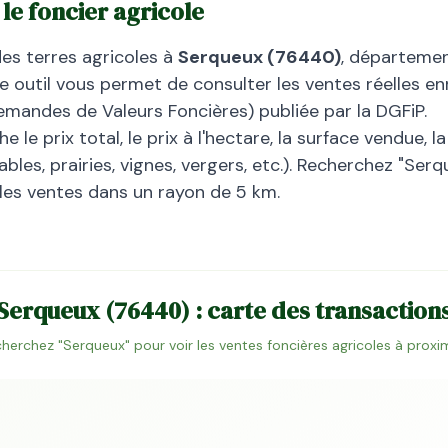
: le foncier agricole
des terres agricoles à
Serqueux
(
76440
)
, départeme
 outil vous permet de consulter les ventes réelles en
emandes de Valeurs Foncières) publiée par la DGFiP.
 le prix total, le prix à l'hectare, la surface vendue, 
bles, prairies, vignes, vergers, etc.). Recherchez "
Serq
 les ventes dans un rayon de 5 km.
Serqueux
(
76440
) : carte des transaction
herchez "
Serqueux
" pour voir les ventes foncières agricoles à proxi