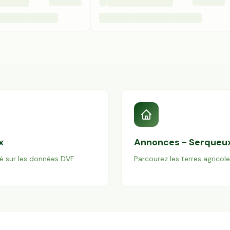
x
Annonces -
Serqueu
é sur les données DVF
Parcourez les terres agricol