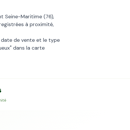
nt
Seine-Maritime
(
76
),
registrées à proximité,
la date de vente et le type
ueux
" dans la carte
s
mité