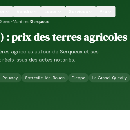
er
Vendre
Louer
Services
Pro
Seine-Maritime
/
Serqueux
) : prix des terres agricoles
ières agricoles autour de
Serqueux
et ses
ix réels issus des actes notariés.
u-Rouvray
Sotteville-lès-Rouen
Dieppe
Le Grand-Quevilly