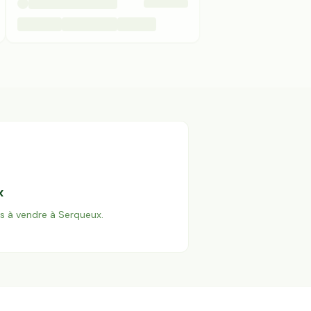
x
es à vendre à
Serqueux
.