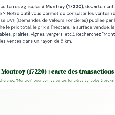
des terres agricoles à
Montroy
(
17220
)
, département
e
? Notre outil vous permet de consulter les ventes ré
base DVF (Demandes de Valeurs Foncières) publiée par l
 le prix total, le prix à l'hectare, la surface vendue, 
bles, prairies, vignes, vergers, etc.). Recherchez "
Mont
 les ventes dans un rayon de 5 km.
Montroy
(
17220
) : carte des transactions
cherchez "
Montroy
" pour voir les ventes foncières agricoles à proxim