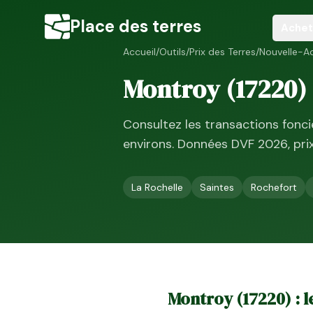
Place des terres
Achet
Accueil
/
Outils
/
Prix des Terres
/
Nouvelle-Aq
Montroy
(
17220
)
Consultez les transactions fonc
environs. Données DVF
2026
, pr
La Rochelle
Saintes
Rochefort
Montroy
(
17220
) : 