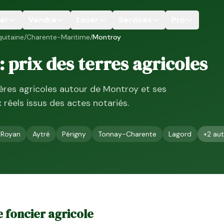
er
Vendre
Louer
Services
Pro
uitaine
/
Charente-Maritime
/
Montroy
 : prix des terres agricoles
ières agricoles autour de
Montroy
et ses
ix réels issus des actes notariés.
Royan
Aytré
Périgny
Tonnay-Charente
Lagord
+
2
aut
le foncier agricole