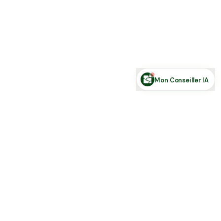
Estimer ma terre
Estimer une forêt
Comparer des zones
Demande de financement
Rechercher des annonces
Posez votre question sur le foncier...
Mon Conseiller IA
Toute l'actu Place des Terres, par mail
Nouvelles annonces et les nouveautés de la plateforme.
S'inscrire
J'accepte de recevoir la newsletter et la
Politique de Confidentialité
.