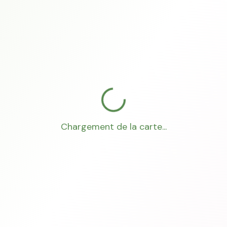
Chargement de la carte...
Mon Conseiller Foncier
·