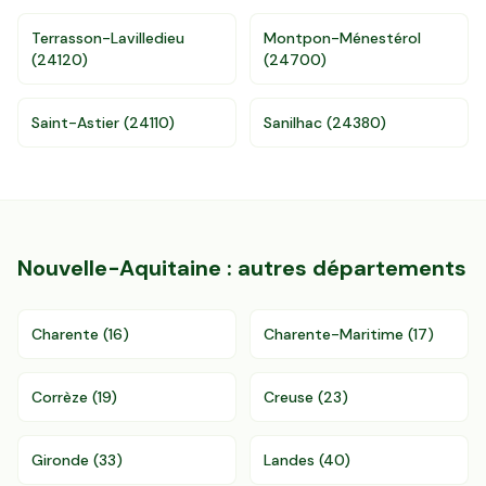
Terrasson-Lavilledieu
Montpon-Ménestérol
Accès gratuit illimité
Donnees de valeurs foncières officielles
(
24120
)
(
24700
)
96 departements
Saint-Astier
(
24110
)
Sanilhac
(
24380
)
Nouvelle-Aquitaine
: autres départements
Charente
(
16
)
Charente-Maritime
(
17
)
Corrèze
(
19
)
Creuse
(
23
)
Gironde
(
33
)
Landes
(
40
)