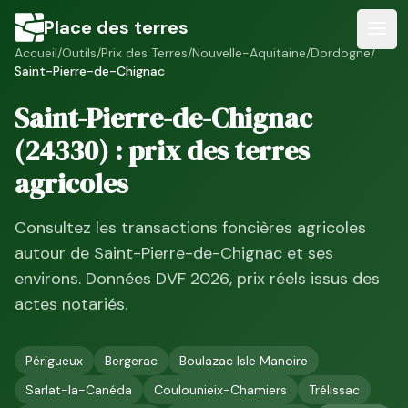
Place des terres
Accueil
/
Outils
/
Prix des Terres
/
Nouvelle-Aquitaine
/
Dordogne
/
Saint-Pierre-de-Chignac
Saint-Pierre-de-Chignac
(
24330
) : prix des terres
agricoles
Consultez les transactions foncières agricoles
autour de
Saint-Pierre-de-Chignac
et ses
environs. Données DVF
2026
, prix réels issus des
actes notariés.
Périgueux
Bergerac
Boulazac Isle Manoire
Sarlat-la-Canéda
Coulounieix-Chamiers
Trélissac