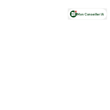
Posez votre question sur le foncier...
Mon Conseiller IA
Toute l'actu Place des Terres, par mail
Nouvelles annonces et les nouveautés de la plateforme.
S'inscrire
J'accepte de recevoir la newsletter et la
Politique de Confidentialité
.
Place des terres