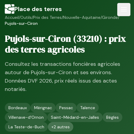
Place des terres
Accueil
/
Outils
/
Prix des Terres
/
Nouvelle-Aquitaine
/
Gironde
/
Pujols-sur-Ciron
Pujols-sur-Ciron
(
33210
) : prix
des terres agricoles
Consultez les transactions foncières agricoles
autour de
Pujols-sur-Ciron
et ses environs.
Données DVF
2026
, prix réels issus des actes
notariés.
Bordeaux
Mérignac
Pessac
Talence
Villenave-d'Ornon
Saint-Médard-en-Jalles
Bègles
La Teste-de-Buch
+
2
autres