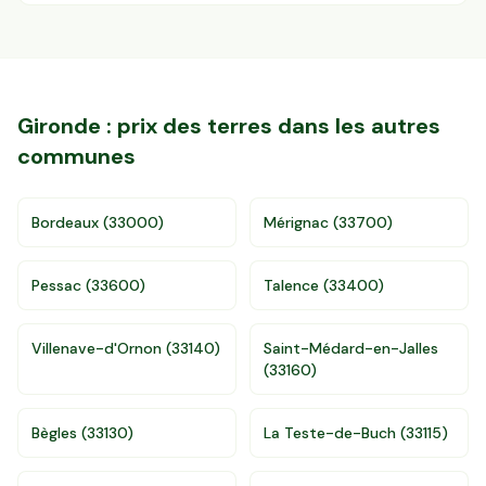
Gironde
: prix des terres dans les autres
communes
Bordeaux
(
33000
)
Mérignac
(
33700
)
Pessac
(
33600
)
Talence
(
33400
)
Villenave-d'Ornon
(
33140
)
Saint-Médard-en-Jalles
(
33160
)
Bègles
(
33130
)
La Teste-de-Buch
(
33115
)
Accès gratuit illimité
Donnees de valeurs foncières officielles
96 departements