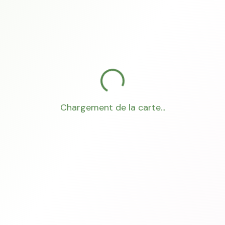
Chargement de la carte...
Mon Conseiller Foncier
·