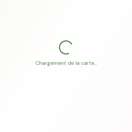
Chargement de la carte...
Mon Conseiller Foncier
·