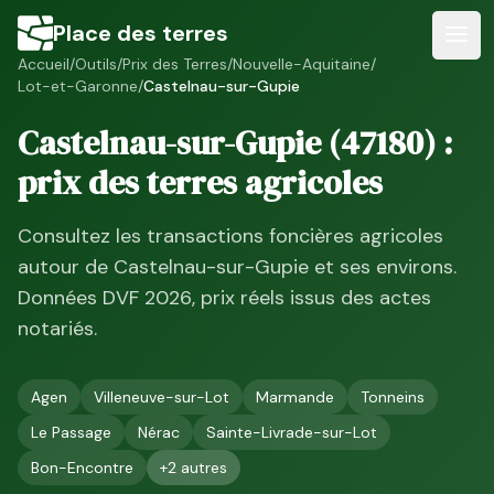
Place des terres
Accueil
/
Outils
/
Prix des Terres
/
Nouvelle-Aquitaine
/
Lot-et-Garonne
/
Castelnau-sur-Gupie
Castelnau-sur-Gupie
(
47180
) :
prix des terres agricoles
Consultez les transactions foncières agricoles
autour de
Castelnau-sur-Gupie
et ses environs.
Données DVF
2026
, prix réels issus des actes
notariés.
Agen
Villeneuve-sur-Lot
Marmande
Tonneins
Le Passage
Nérac
Sainte-Livrade-sur-Lot
Bon-Encontre
+
2
autres