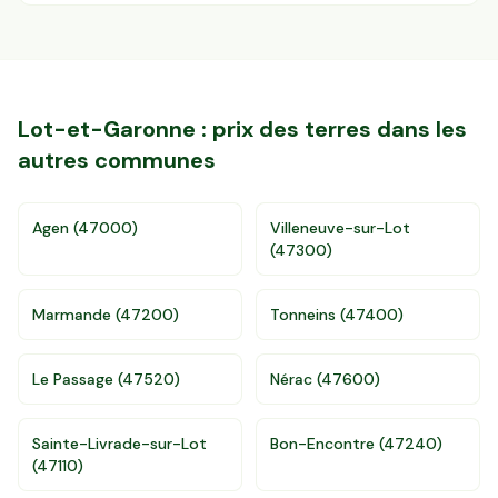
Lot-et-Garonne
: prix des terres dans les
autres communes
Agen
(
47000
)
Villeneuve-sur-Lot
(
47300
)
Marmande
(
47200
)
Tonneins
(
47400
)
Le Passage
(
47520
)
Nérac
(
47600
)
Sainte-Livrade-sur-Lot
Bon-Encontre
(
47240
)
(
47110
)
Accès gratuit illimité
Donnees de valeurs foncières officielles