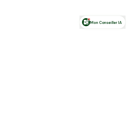
Posez votre question sur le foncier...
Mon Conseiller IA
Toute l'actu Place des Terres, par mail
Nouvelles annonces et les nouveautés de la plateforme.
S'inscrire
J'accepte de recevoir la newsletter et la
Politique de Confidentialité
.
Place des terres