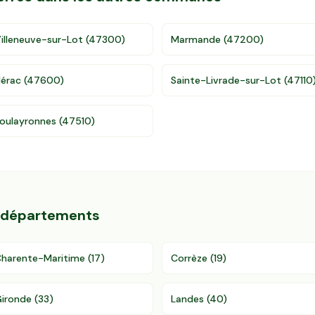
illeneuve-sur-Lot
(
47300
)
Marmande
(
47200
)
érac
(
47600
)
Sainte-Livrade-sur-Lot
(
47110
oulayronnes
(
47510
)
s départements
harente-Maritime
(
17
)
Corrèze
(
19
)
ironde
(
33
)
Landes
(
40
)