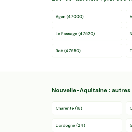
Agen
(
47000
)
V
Le Passage
(
47520
)
N
Boé
(
47550
)
F
Nouvelle-Aquitaine
: autre
Charente
(
16
)
C
Dordogne
(
24
)
G