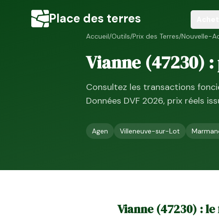
Place des terres
Achet
Accueil
/
Outils
/
Prix des Terres
/
Nouvelle-Aq
Vianne
(
47230
) 
Consultez les transactions fonc
Données DVF
2026
, prix réels i
Agen
Villeneuve-sur-Lot
Marman
Vianne
(
47230
) : l