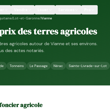
er
Vendre
Louer
Services
Pro
uitaine
/
Lot-et-Garonne
/
Vianne
: prix des terres agricoles
ières agricoles autour de
Vianne
et ses environs.
ssus des actes notariés.
de
Tonneins
Le Passage
Nérac
Sainte-Livrade-sur-Lot
e foncier agricole