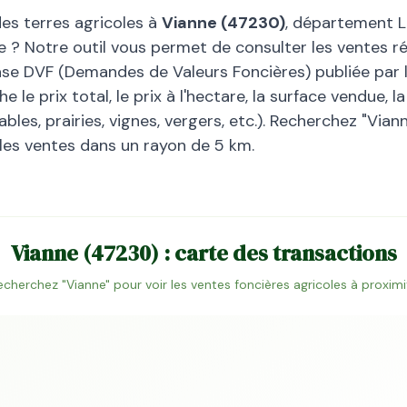
des terres agricoles à
Vianne
(
47230
)
, département
L
e
? Notre outil vous permet de consulter les ventes ré
base DVF (Demandes de Valeurs Foncières) publiée par l
 le prix total, le prix à l'hectare, la surface vendue, 
bles, prairies, vignes, vergers, etc.). Recherchez "
Vian
 les ventes dans un rayon de 5 km.
Vianne
(
47230
) : carte des transactions
echerchez "
Vianne
" pour voir les ventes foncières agricoles à proximi