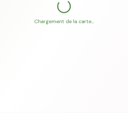
Chargement de la carte...
Mon Conseiller Foncier
·