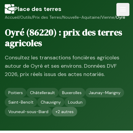
Place des terres
Accueil
/
Outils
/
Prix des Terres
/
Nouvelle-Aquitaine
/
Vienne
/
Oyré
Oyré
(
86220
) : prix des terres
agricoles
Consultez les transactions foncières agricoles
autour de
Oyré
et ses environs. Données DVF
2026
, prix réels issus des actes notariés.
Poitiers
Châtellerault
Buxerolles
Jaunay-Marigny
Saint-Benoît
Chauvigny
Loudun
Vouneuil-sous-Biard
+
2
autres