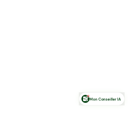
Estimer ma terre
Estimer une forêt
Comparer des zones
Demande de financement
Rechercher des annonces
Posez votre question sur le foncier...
Mon Conseiller IA