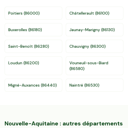
Poitiers
(
86000
)
Châtellerault
(
86100
)
Buxerolles
(
86180
)
Jaunay-Marigny
(
86130
)
Saint-Benoît
(
86280
)
Chauvigny
(
86300
)
Loudun
(
86200
)
Vouneuil-sous-Biard
(
86580
)
Migné-Auxances
(
86440
)
Naintré
(
86530
)
Accès gratuit illimité
Donnees de valeurs foncières officielles
96 departements
Nouvelle-Aquitaine
: autres départements